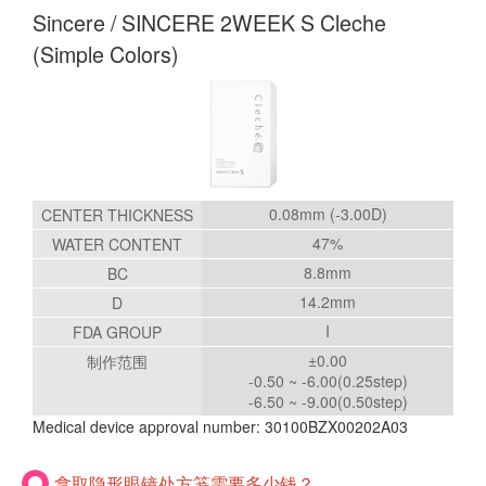
Sincere / SINCERE 2WEEK S Cleche
(Simple Colors)
0.08mm (-3.00D)
CENTER THICKNESS
47%
WATER CONTENT
8.8mm
BC
14.2mm
D
I
FDA GROUP
±0.00
制作范围
-0.50 ~ -6.00(0.25step)
-6.50 ~ -9.00(0.50step)
Medical device approval number: 30100BZX00202A03
拿取隐形眼镜处方笺需要多少钱？