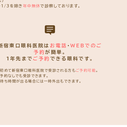
し）
～1/3を除き
年中無休
で診察しております。
新宿東口眼科医院は
お電話
・
WEBでのご
予約
が簡単。
1年先まで
ご予約
できる眼科です。
※初めて新宿東口眼科医院で受診される方も
ご予約可能
。
予約なしでも受診できます。
待ち時間が出る場合には一時外出もできます。