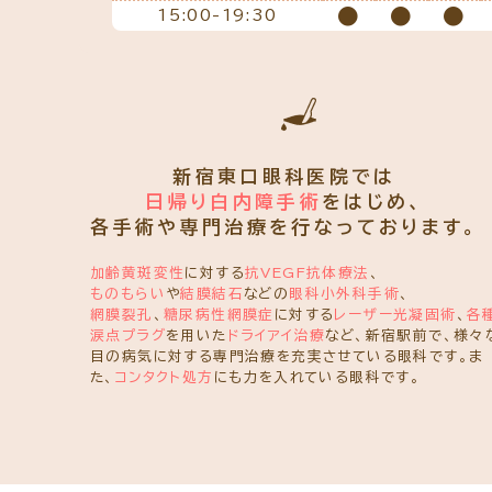
●
●
●
15:00-19:30
新宿東口眼科医院では
日帰り白内障手術
をはじめ、
各手術や専門治療を行なっております。
加齢黄斑変性
に対する
抗VEGF抗体療法
、
ものもらい
や
結膜結石
などの
眼科小外科手術
、
網膜裂孔
、
糖尿病性網膜症
に対する
レーザー光凝固術
、
各
涙点プラグ
を用いた
ドライアイ治療
など、新宿駅前で、様々
目の病気に対する専門治療を充実させている眼科です。ま
た、
コンタクト処方
にも力を入れている眼科です。