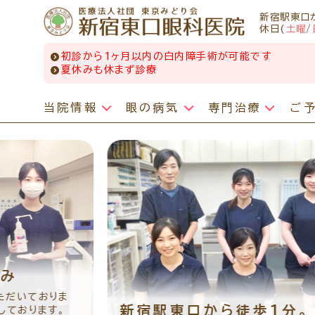
新宿駅東口
休日(
土曜
/
初診から1ヶ月以内の白内障手術が可能です
夏休みも休まず診療
当院情報
眼の病気
専門治療
ご
眼の病気
専門治療
WEB予約(来院日時の設定)
日帰り白内障手術
コンタクトレンズ診療
最新情報
感染症予防のための衛生環境整備の取り組み
小児眼科専門治療ぺージ
病名から探す
一般外来予約
手術担当医のご紹介
処方箋を推奨する理由
症状から探す
網膜・硝子体疾患専門治療ページ
小児眼科専門治療を予約
白内障手術をおすすめする理由
定期検診について
医師のご紹介
構造から探す
ドライアイ専門治療ページ
コンタクトレンズ診療を予約
手術をするタイミング
コンタクトレンズの種類
ごあいさつ
緑内障専門治療ページ
白内障専門治療を予約
白内障手術の費用
遠近両用コンタクトレンズ
当院勤務医師のご紹介
黄斑疾患専門治療ページ
白内障手術公開講座を予約
手術の方法・流れ
乱視用コンタクトレンズ
お薬の使用方法
ぶどう膜炎専門治療ページ
網膜・硝子体専門治療を予約
手術後
サークルレンズについて
院内の様子・設備
角膜疾患専門治療ページ
ドライアイ専門治療を予約
多焦点レンズ・選定療養について
しばらく眼科受診していない方へ
院内の様子
りま
花粉症総合ページ
黄斑専門治療を予約
よくある質問
初めてコンタクトレンズを使う方へ
新宿駅東口から徒歩1分。
。
検査・治療・手術機器