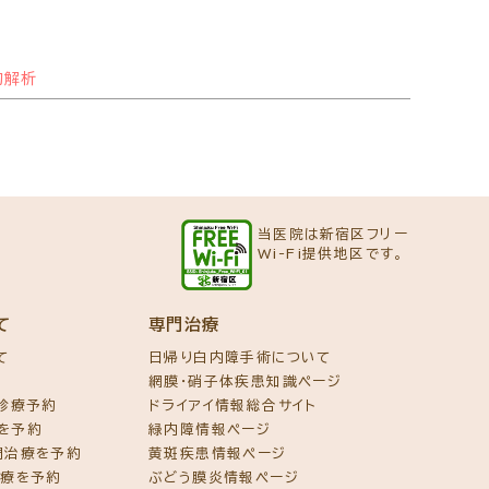
的解析
当医院は新宿区フリー
Wi-Fi提供地区です。
て
専門治療
て
日帰り白内障手術について
網膜・硝子体疾患知識ページ
ズ診療予約
ドライアイ情報総合サイト
を予約
緑内障情報ページ
門治療を予約
黄斑疾患情報ページ
治療を予約
ぶどう膜炎情報ページ