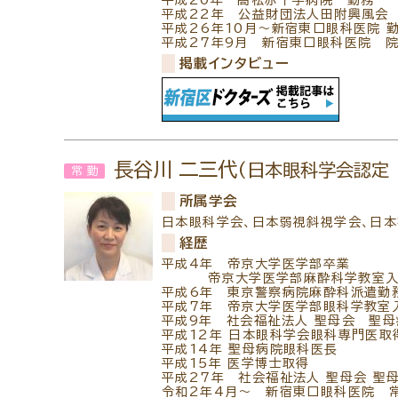
平成20年 高松赤十字病院 勤務
平成22年 公益財団法人田附興風会
平成26年10月～新宿東口眼科医院 
平成27年9月 新宿東口眼科医院 
掲載インタビュー
長谷川 二三代
(日本眼科学会認定
常勤
所属学会
日本眼科学会、日本弱視斜視学会、日
経歴
平成4年 帝京大学医学部卒業
帝京大学医学部麻酔科学教室入
平成6年 東京警察病院麻酔科派遣勤
平成7年 帝京大学医学部眼科学教室
平成9年 社会福祉法人 聖母会 聖
平成12年 日本眼科学会眼科専門医取
平成14年 聖母病院眼科医長
平成15年 医学博士取得
平成27年 社会福祉法人 聖母会 聖
令和2年4月～ 新宿東口眼科医院 