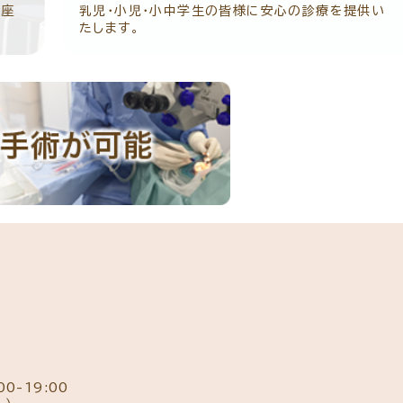
乳児・小児・小中学生の皆様に安心の診療を提供い
最新
クルート
たします。
障手
ンフレットのダウンロード
00-19:00