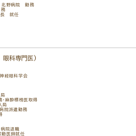
 北野病院 勤務
勤務
院長 就任
 眼科専門医)
本神経眼科学会
局
務・麻酔標榜医取得
入局
母病院派遣勤務
得
母病院退職
常勤医師就任