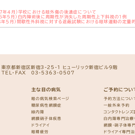
９７年４月）学校における眼外傷の後遺症について
05年5月）白内障術後に周期性が消失した周期性上下斜視の１例
０３年５月）間歇性外斜視に対する遮蔽試験における眼球運動の定量
東京都新宿区新宿3-25-1 ヒューリック新宿ビル9階
TEL・FAX
03-5363-0507
主な目の病気
ご予約につい
眼の病気検索ページ
予約方法につい
糖尿病性網膜症
一般外来予約
緑内障
コンタクトレン
網膜硝子体疾患
白内障専門治療
ドライアイ
網膜・硝子体専
眼精疲労
ドライアイ専門