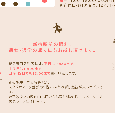
●
=11:00-18:00（昼休みな
●
●
■
新宿東口眼科医院は、12/31
新宿駅前の眼科。
通勤・通学の帰りにもお越し頂けます。
新宿東口眼科医院は、
平日は19:30まで
、
土曜日は19:00まで
、
ご
種
日曜・祝日でも18:00まで
受付いたします。
※
な
新宿駅東口から徒歩1分。
スタジオアルタ並びの1階にauとみずほ銀行が入ったビルで
す。
地下鉄丸ノ内線B11出口からは雨に濡れず、エレベーターで
医院フロアに行けます。