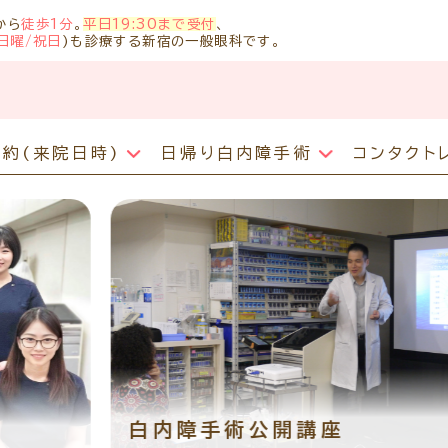
から
徒歩1分
。
平日19:30まで受付
、
日曜/祝日
)も診療する新宿の一般眼科です。
予約
(来院日時)
日帰り白内障手術
コンタクト
診療のご案内
ア
主な眼科疾患
コンタクトトラブル
診察時間・診療内容
当
抗VEGF抗体療法
ご予約方法
白内障について
学
糖尿病性網膜症
コンタクト障害で来院希望の方へ
担当医予定表
車
ボツリヌス療法
白内障手術公開講座（参加無料）
緑内障
コンタクトレンズの眼疾患
当院へお越しになる方へのお願い
学校近視のご案内
白内障手術予定日
網膜硝子体疾患
診察の流れ
白内障の症状チェック
メ
ドライアイ
問診票ダウンロード
よ
眼精疲労
時間帯別の混雑状況
診
アレルギー性結膜炎
診療の所要時間
医
ものもらい
検査費用の目安
白内障手術公開講座
リ
花粉症