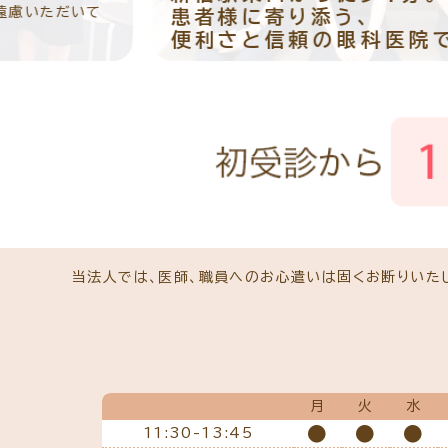
緑内障専門治療を予約
コンタクトレンズの装着方法
いて
患者様に寄り添う、
ぶどう膜専門治療を予約
便利さと信頼の眼科医院です。
予約をキャンセルする
当法人では、医師、職員へのお心遣いは固くお断りいた
月
火
水
●
●
●
11:30-13:45