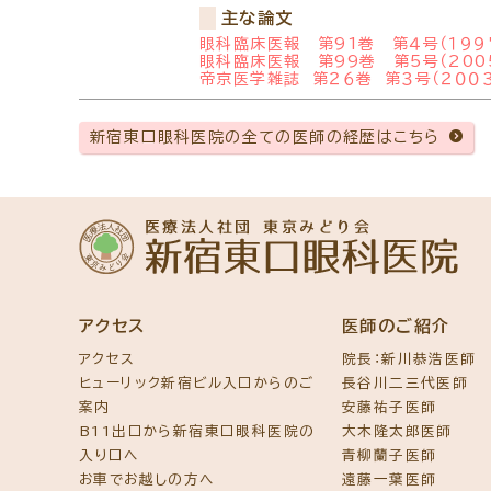
主な論文
眼科臨床医報 第91巻 第４号（１９
眼科臨床医報 第99巻 第5号（20
帝京医学雑誌 第２６巻 第３号（２０
新宿東口眼科医院の全ての医師の経歴はこちら
アクセス
医師のご紹介
アクセス
院長：新川恭浩医師
ヒューリック新宿ビル入口からのご
長谷川二三代医師
案内
安藤祐子医師
B11出口から新宿東口眼科医院の
大木隆太郎医師
入り口へ
青柳蘭子医師
お車でお越しの方へ
遠藤一葉医師