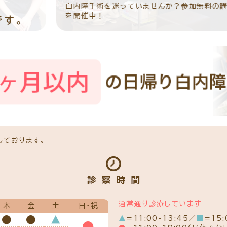
白内障手術を迷っていませんか？参加無料の講座
リ
白内障
を開催中！
パ
コンタクトレンズ診療
しております。
通常通り診療しています
木
金
土
日・祝
●
●
▲
▲
=11:00-13:45／
■
=15:
●