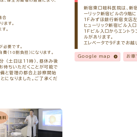
は、厚生労働省の通達により、
新宿東口眼科医院は、新宿
ーリック新宿ビルの9階に
場合
1Fみずほ銀行新宿支店左
ります。
ヒューリック新宿ビル入口
ます。
1Fビル入口からエントラ
ルがあります。
エレベータで9Fまでお越
が必要です。
費（10割負担）になります。
Google map
お車
分 （土日は11時）、昼休み後
でお待ちいただくことが可能で
察準備と管理の都合上診察開始
とになりました。ご了承くだ