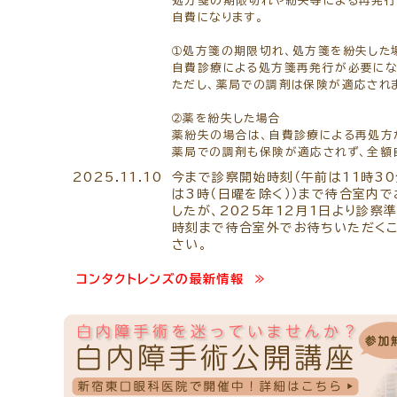
処方箋の期限切れや紛失等による再発行
自費になります。
➀処方箋の期限切れ、処方箋を紛失した
自費診療による処方箋再発行が必要にな
ただし、薬局での調剤は保険が適応され
➁薬を紛失した場合
薬紛失の場合は、自費診療による再処方
薬局での調剤も保険が適応されず、全額自
2025.11.10
今まで診察開始時刻（午前は11時30
は3時（日曜を除く））まで待合室内
したが、2025年12月1日より診
時刻まで待合室外でお待ちいただくこ
さい。
コンタクトレンズの最新情報 ≫