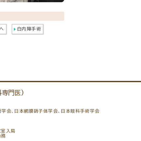
へ
白内障手術
科専門医)
術学会、日本網膜硝子体学会、日本眼科手術学会
教室入局
勤務