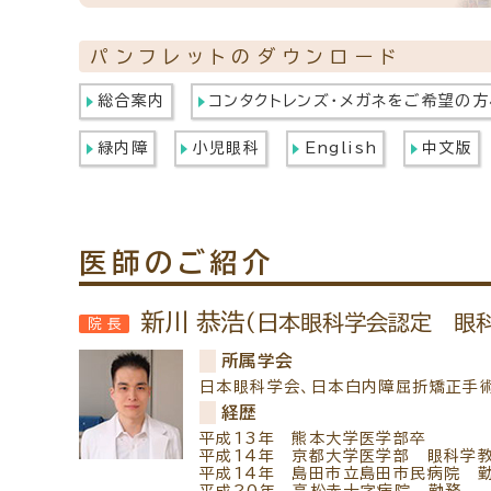
パンフレットのダウンロード
総合案内
コンタクトレンズ・メガネをご希望の方
緑内障
小児眼科
English
中文版
医師のご紹介
新川 恭浩
(日本眼科学会認定 眼
院長
所属学会
日本眼科学会、日本白内障屈折矯正手
経歴
平成13年 熊本大学医学部卒
平成14年 京都大学医学部 眼科学
平成14年 島田市立島田市民病院 