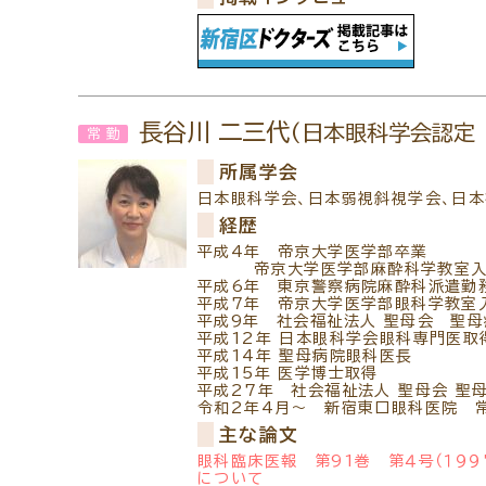
長谷川 二三代
(日本眼科学会認定
常勤
所属学会
日本眼科学会、日本弱視斜視学会、日
経歴
平成4年 帝京大学医学部卒業
帝京大学医学部麻酔科学教室入
平成6年 東京警察病院麻酔科派遣勤
平成7年 帝京大学医学部眼科学教室
平成9年 社会福祉法人 聖母会 聖
平成12年 日本眼科学会眼科専門医取
平成14年 聖母病院眼科医長
平成15年 医学博士取得
平成27年 社会福祉法人 聖母会 聖
令和2年4月～ 新宿東口眼科医院 
主な論文
眼科臨床医報 第91巻 第４号（１９
について