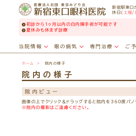
新宿駅東口
休日(
土曜
/
初診から1ヶ月以内の白内障手術が可能です
夏休みも休まず診療
当院情報
眼の病気
専門治療
ご
眼の病気
専門治療
WEB予約(来院日時の設定)
日帰り白内障手術
コンタクトレンズ診療
最新情報
ホーム
院内の様子
感染症予防のための衛生環境整備の取り組み
小児眼科専門治療ぺージ
病名から探す
一般外来予約
手術担当医のご紹介
処方箋を推奨する理由
院内の様子
症状から探す
網膜・硝子体疾患専門治療ページ
小児眼科専門治療を予約
白内障手術をおすすめする理由
定期検診について
医師のご紹介
構造から探す
ドライアイ専門治療ページ
コンタクトレンズ診療を予約
手術をするタイミング
コンタクトレンズの種類
院内ビュー
ごあいさつ
緑内障専門治療ページ
白内障専門治療を予約
白内障手術の費用
遠近両用コンタクトレンズ
画像の上でクリック＆ドラッグすると院内を360度パノ
当院勤務医師のご紹介
黄斑疾患専門治療ページ
白内障手術公開講座を予約
手術の方法・流れ
乱視用コンタクトレンズ
※院内の撮影はご遠慮ください。
お薬の使用方法
ぶどう膜炎専門治療ページ
網膜・硝子体専門治療を予約
手術後
サークルレンズについて
院内の様子・設備
角膜疾患専門治療ページ
ドライアイ専門治療を予約
多焦点レンズ・選定療養について
しばらく眼科受診していない方へ
院内の様子
花粉症総合ページ
黄斑専門治療を予約
よくある質問
初めてコンタクトレンズを使う方へ
検査・治療・手術機器