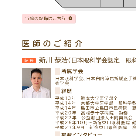
当院の設備はこちら
医師のご紹介
新川 恭浩
(日本眼科学会認定 眼
院長
所属学会
日本眼科学会、日本白内障屈折矯正手
術学会
経歴
平成13年 熊本大学医学部卒
平成14年 京都大学医学部 眼科学
平成14年 島田市立島田市民病院 
平成20年 高松赤十字病院 勤務
平成22年 公益財団法人田附興風会
平成26年10月～新宿東口眼科医院 
平成27年9月 新宿東口眼科医院 
掲載インタビュー