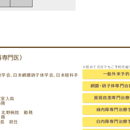
科専門医)
※初めての方でもご予約可能
一般外来予約
術学会、日本網膜硝子体学会、日本眼科手
網膜・硝子体専門治
黄斑疾患専門治療
教室入局
勤務
緑内障専門治療
 北野病院 勤務
勤務
白内障専門治療
院長 就任