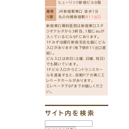
ヒューリック新宿ビル9階
最寄
JR新宿駅東口 徒歩1分
り駅
丸の内線新宿駅
B11出口
新宿東口眼科医院は新宿東口スタ
ジオアルタから3軒目、1階にauが
入っているビル9Fにあります。
1Fみずほ銀行新宿支店左脇にビル
入口があります（地下鉄B11出口直
結）。
ビル入口は休日（土曜、日曜、祝日）
でも開いています。
1Fビル入口からエントランスホー
ルを直進すると、自動ドアの奥にエ
レベータホールがあります。
エレベータで9Fまでお越しくださ
い。
サイト内を検索