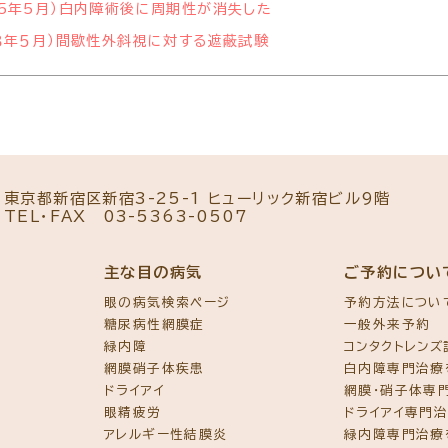
05年5月）白内障術後に周期性が消失した
０３年５月）間歇性外斜視に対する遮蔽試験
東京都新宿区新宿3-25-1 ヒューリック新宿ビル9階
TEL・FAX
03-5363-0507
主な目の病気
ご予約につい
眼の病気検索ページ
予約方法につい
糖尿病性網膜症
一般外来予約
緑内障
コンタクトレン
網膜硝子体疾患
白内障専門治療
ドライアイ
網膜・硝子体専
眼精疲労
ドライアイ専門
アレルギー性結膜炎
緑内障専門治療