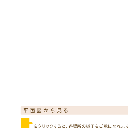
緑内障専門治療を予約
コンタクトレンズの装着方法
ぶどう膜専門治療を予約
予約をキャンセルする
平面図から見る
をクリックすると、各場所の様子をご覧になれま