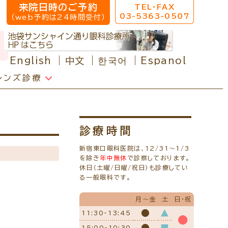
来院日時のご予約
TEL・FAX
03-5363-0507
（web予約は24時間受付）
English
中文
한국어
Espanol
レンズ診療
クセス
院へのアクセス
校近視について
診療時間
椅子、その他介護の必要な方へ
新宿東口眼科医院は、12/31～1/3
を除き
年中無休
で診察しております。
休日（土曜/日曜/祝日）も診療してい
ールマガジン
る一般眼科です。
くある質問
療報酬に関する院内掲示
月～金
土
日・祝
療機関の皆様へ
●
▲
11:30-13:45
●
ンク
●
■
15:00-19:30