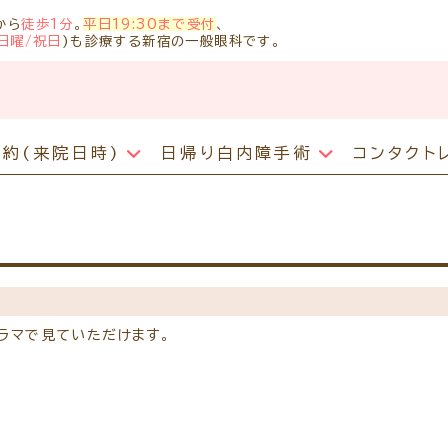
から
徒歩1分
。
平日19:30まで受付
、
日曜/祝日
)も診療する新宿の一般眼科です。
予約
(来院日時)
日帰り白内障手術
コンタクト
診療のご案内
ア
主な眼科疾患
コンタクトトラブル
診察時間・診療内容
当
抗VEGF抗体療法
ご予約方法
白内障について
学
糖尿病性網膜症
コンタクト障害で来院希望の方へ
担当医予定表
車
ボツリヌス療法
白内障手術公開講座（参加無料）
緑内障
コンタクトレンズの眼疾患
当院へお越しになる方へのお願い
学校近視のご案内
白内障手術予定日
網膜硝子体疾患
診察の流れ
白内障の症状チェック
メ
ドライアイ
ラマで見ていただけます。
問診票ダウンロード
よ
眼精疲労
時間帯別の混雑状況
診
アレルギー性結膜炎
診療の所要時間
医
ものもらい
検査費用の目安
リ
花粉症