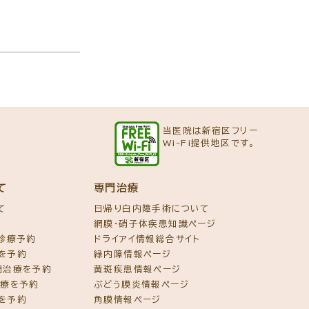
当医院は新宿区フリー
Wi-Fi提供地区です。
て
専門治療
て
日帰り白内障手術について
網膜・硝子体疾患知識ページ
ズ診療予約
ドライアイ情報総合サイト
を予約
緑内障情報ページ
門治療を予約
黄斑疾患情報ページ
治療を予約
ぶどう膜炎情報ページ
を予約
角膜情報ページ