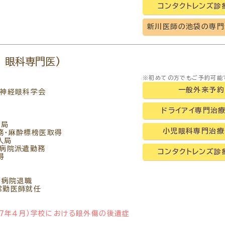
コンタクトレンズ診
新川医師の池袋の専門
 眼科専門医)
※初めての方でもご予約可能
一般外来予約
本神経眼科学会
ドライアイ専門治
局
小児眼科専門治療
務・麻酔標榜医取得
入局
母病院派遣勤務
コンタクトレンズ診
得
母病院退職
常勤医師就任
９７年４月）学校における眼外傷の後遺症