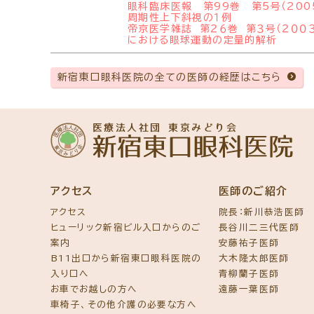
眼科臨床医報 第99巻 第5号（20
周期性上下斜視の１例
帝京医学雑誌 第２６巻 第３号（２０
における眼球運動の定量的解析
新宿東口眼科医院の全ての医師の経歴はこちら
アクセス
医師のご紹介
アクセス
院長：新川恭浩医師
ヒューリック新宿ビル入口からのご
長谷川二三代医師
案内
安藤祐子医師
B11出口から新宿東口眼科医院の
大木隆太郎医師
入り口へ
青柳蘭子医師
お車でお越しの方へ
遠藤一葉医師
車椅子、その他介護の必要な方へ