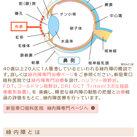
リクルート
パンフレットのダウンロード
40歳以上20人に１人罹患しているといわれる緑内障の概説で
す。詳しくは
緑内障専門治療ページ
をご参照ください。新宿東口
眼科医院では
緑内障専門治療
を設け、
ハンフリー視野計
、
FDT
、
ゴールドマン視野計
、
DRI OCT Triton(3次元眼底
像撮影装置)
、を 装備し、精密な緑内障の動態の把握と
治療
経
過の評価をもとに、緑内障医療を行っています。
新宿東口眼科医院 緑内障専門ページへ
緑内障とは