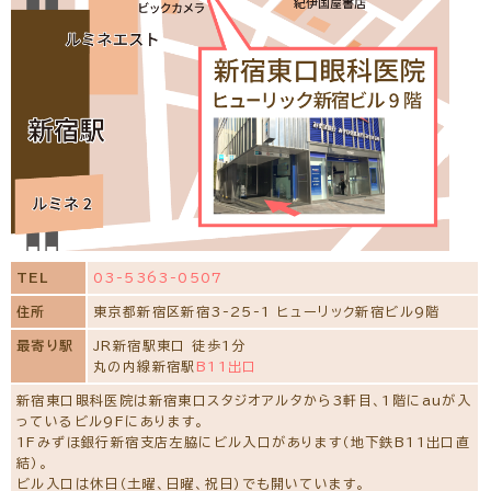
コンタクトレンズ診療予約をする
新川医師の池袋の専門治療を予約する
長谷川 二三代
(日本眼科学会認定 眼科専門医)
常勤
TEL
03-5363-0507
所属学会
住所
東京都新宿区新宿3-25-1 ヒューリック新宿ビル9階
日本眼科学会、日本弱視斜視学会、日本神経眼科学会
最寄り駅
JR新宿駅東口 徒歩1分
経歴
丸の内線新宿駅
B11出口
平成4年 帝京大学医学部卒業
帝京大学医学部麻酔科学教室入局
新宿東口眼科医院は新宿東口スタジオアルタから3軒目、1階にauが入
平成6年 東京警察病院麻酔科派遣勤務・麻酔標榜医取得
っているビル9Fにあります。
平成7年 帝京大学医学部眼科学教室入局
1Fみずほ銀行新宿支店左脇にビル入口があります（地下鉄B11出口直
平成9年 社会福祉法人 聖母会 聖母病院派遣勤務
結）。
平成12年 日本眼科学会眼科専門医取得
ビル入口は休日（土曜、日曜、祝日）でも開いています。
平成14年 聖母病院眼科医長