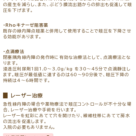
の産生を減らし、また、ぶどう膜流出路からの排出も促進して眼
圧を下げます。
・Rhoキナーゼ阻害薬
既存の緑内障点眼薬と併用して使用することで眼圧を下降させ
る効能があります。
・点滴療法
閉塞隅角緑内障の発作時に有効な治療法として、点滴療法とな
ります。
浸透圧利尿剤1回1.0～3.0g/kg を30～45分で点滴静注し
ます。眼圧が最低値に達するのは60～90分後で、眼圧下降の
持続は4～6時間です。
レーザー治療
急性緑内障の場合や薬物療法で眼圧コントロールが不十分な場
合、レーザー治療や手術を行います。
レーザーを虹彩にあてて穴を開けたり、線維柱帯にあてて房水
の流出を促進します。
入院の必要もありません。