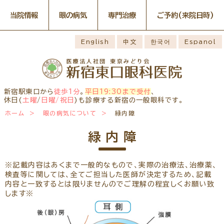
当院情報
眼の病気
専門治療
ご予約
(来院日時)
眼の病気
専門治療
WEB予約(来院日時の設定)
感染症予防のための衛生環境
最新情報
English
中文
한국어
Espanol
整備の取り組み
病名から探す
一般外来予約
症状から探す
網膜・硝子体疾患専門治療ペ
小児眼科専門治療を予約
小児眼科専門治療ぺージ
ージ
医師のご紹介
構造から探す
コンタクトレンズ診療を予約
白内障専門治療を予約
ごあいさつ
ドライアイ専門治療ページ
当院勤務医師のご紹介
緑内障専門治療ページ
白内障手術公開講座を予約
網膜・硝子体専門治療を予約
お薬の使用方法
院内の様子・設備
黄斑疾患専門治療ページ
ぶどう膜炎専門治療ページ
ドライアイ専門治療を予約
黄斑専門治療を予約
新宿駅東口から
徒歩1分
。
平日19:30まで受付
、
主な眼科疾患
院内の様子
検査・治療・手術機器
角膜疾患専門治療ページ
花粉症総合ページ
休日(
土曜
/
日曜/祝日
)も診療する新宿の一般眼科です。
緑内障専門治療を予約
ぶどう膜専門治療を予約
糖尿病性網膜症
緑内障
網膜硝子体疾患
診療のご案内
ホーム
眼の病気について
緑内障
予約をキャンセルする
抗VEGF抗体療法
ボツリヌス療法
アレルギー性結膜
診察時間・診療内容
担当医予定表
ドライアイ
眼精疲労
炎
学校近視のご案内
緑内障
ご予約方法
当院へお越しになる方へのお
診察の流れ
ものもらい
花粉症
白内障
日帰り白内障手術
願い
コンタクトレンズ
白内障手術をおすすめする理
問診票ダウンロード
手術担当医のご紹介
診療
由
※記載内容はあくまで一般的なもので、実際の治療法、治療薬、
アクセス
検査等に関しては、全てご担当した医師が決定するため、記載
コンタクトレンズ診療
当院へのアクセス
学校近視について
内容と一致するとは限りませんのでご理解の程宜しくお願い致
しばらく眼科受診していない
します※
コンタクトレンズの種類と特徴
方へ
メールマガジン
よくある質問
初めてコンタクトレンズを使う
診療報酬に関する院内掲示
リンク
コンタクトレンズトラブル
方へ