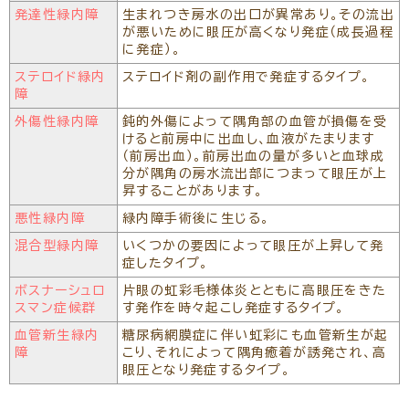
発達性緑内障
生まれつき房水の出口が異常あり。その流出
が悪いために眼圧が高くなり発症（成長過程
に発症）。
ステロイド緑内
ステロイド剤の副作用で発症するタイプ。
障
外傷性緑内障
鈍的外傷によって隅角部の血管が損傷を受
けると前房中に出血し、血液がたまります
（前房出血）。前房出血の量が多いと血球成
分が隅角の房水流出部につまって眼圧が上
昇することがあります。
悪性緑内障
緑内障手術後に生じる。
混合型緑内障
いくつかの要因によって眼圧が上昇して発
症したタイプ。
ボスナーシュロ
片眼の虹彩毛様体炎とともに高眼圧をきた
スマン症候群
す発作を時々起こし発症するタイプ。
血管新生緑内
糖尿病網膜症に伴い虹彩にも血管新生が起
障
こり、それによって隅角癒着が誘発され、高
眼圧となり発症するタイプ。