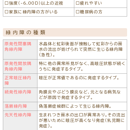
□強度（-6.00D）以上の近視
□疲れやすい
□家族に緑内障の方がいる
□糖尿病の方
緑内障の種類
原発性閉塞隅
水晶体と虹彩後面が接触して虹彩からの房
角緑内障
水の流出が妨げられて突然に生じる緑内障
（急性）。
原発性開放隅
特に他の異常所見がなく、高眼圧状態が続く
角緑内障
うちに発症するタイプ。
正常眼圧緑内
眼圧が正常値であるのに発症するタイプ。
障
続発性緑内障
角膜炎やぶどう膜炎など、元となる病気な
どが原因で発症するタイプ。
落屑緑内障
偽落屑症候群によって生じる緑内障。
先天性緑内障
生まれつき房水の出口が異常あり。その流出
が悪いために眼圧が高くなり発症（乳児期に
発症）。