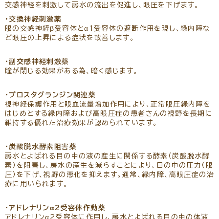
交感神経を刺激して房水の流出を促進し、眼圧を下げます。
・交換神経刺激薬
眼の交感神経β受容体とα1受容体の遮断作用を現し、緑内障な
ど眼圧の上昇による症状を改善します。
・副交感神経刺激薬
瞳が閉じる効果がある為、暗く感じます。
・プロスタグランジン関連薬
視神経保護作用と眼血流量増加作用により、正常眼圧緑内障を
はじめとする緑内障および高眼圧症の患者さんの視野を長期に
維持する優れた治療効果が認められています。
・炭酸脱水酵素阻害薬
房水とよばれる目の中の液の産生に関係する酵素（炭酸脱水酵
素）を阻害し、房水の産生を減らすことにより、目の中の圧力（眼
圧）を下げ、視野の悪化を抑えます。通常、緑内障、高眼圧症の治
療に用いられます。
・アドレナリンα2受容体作動薬
アドレナリンα2受容体に作用し、房水とよばれる目の中の体液