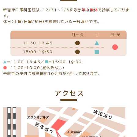
経歴
平成13年 熊本大学医学部卒
新宿東口眼科医院は、12/31～1/3を除き
年中無休
で診察しておりま
平成14年 京都大学医学部 眼科学教室入局
す。
平成14年 島田市立島田市民病院 勤務
休日（土曜/日曜/祝日）も診療している一般眼科です。
平成20年 高松赤十字病院 勤務
平成22年 公益財団法人田附興風会 北野病院 勤務
平成26年10月～新宿東口眼科医院 勤務
月～金
土
日・祝
平成27年9月 新宿東口眼科医院 院長 就任
●
▲
11:30-13:45
掲載インタビュー
●
●
■
15:00-19:30
▲
=11:00-13:45／
■
=15:00-19:00
●
=11:00-18:00（昼休みなし）
※初めての方でもご予約可能です。
午前中の受付は診察開始10分前から行っております。
一般外来予約をする
アクセス
網膜・硝子体専門治療予約をする
黄斑疾患専門治療予約をする
緑内障専門治療予約をする
白内障専門治療予約をする