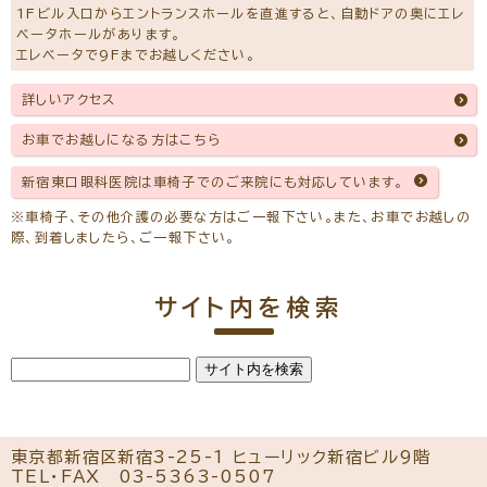
1Fビル入口からエントランスホールを直進すると、自動ドアの奥にエレ
平成15年 医学博士取得
平成27年 社会福祉法人 聖母会 聖母病院退職
ベータホールがあります。
令和2年4月～ 新宿東口眼科医院 常勤医師就任
エレベータで9Fまでお越しください。
主な論文
詳しいアクセス
眼科臨床医報 第91巻 第４号（１９９７年４月）学校における
眼外傷の後遺症について
眼科臨床医報 第99巻 第5号（2005年5月）白内障術後に
お車でお越しになる方はこちら
周期性が消失した周期性上下斜視の１例
帝京医学雑誌 第２６巻 第３号（２００３年５月）間歇性外斜視
新宿東口眼科医院は車椅子でのご来院にも対応しています。
に対する遮蔽試験における眼球運動の定量的解析
※初めての方でもご予約可能です。
※車椅子、その他介護の必要な方はご一報下さい。また、お車でお越しの
際、到着しましたら、ご一報下さい。
一般外来予約をする
ドライアイ専門治療予約をする
サイト内を検索
小児眼科専門治療予約をする
コンタクトレンズ診療予約をする
新宿東口眼科医院の全ての医師の経歴はこちら
東京都新宿区新宿3-25-1 ヒューリック新宿ビル9階
TEL・FAX
03-5363-0507