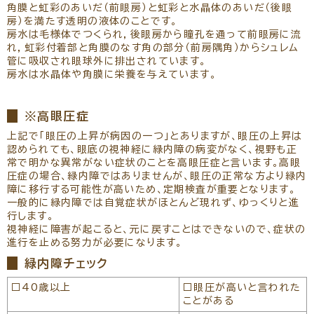
角膜と虹彩のあいだ（前眼房）と虹彩と水晶体のあいだ（後眼
房）を満たす透明の液体のことです。
房水は毛様体でつくられ，後眼房から瞳孔を通って前眼房に流
れ，虹彩付着部と角膜のなす角の部分（前房隅角）からシュレム
管に吸収され眼球外に排出されています。
房水は水晶体や角膜に栄養を与えています。
※高眼圧症
上記で「眼圧の上昇が病因の一つ」とありますが、眼圧の上昇は
認められても、眼底の視神経に緑内障の病変がなく、視野も正
常で明かな異常がない症状のことを高眼圧症と言います。高眼
圧症の場合、緑内障ではありませんが、眼圧の正常な方より緑内
障に移行する可能性が高いため、定期検査が重要となります。
一般的に緑内障では自覚症状がほとんど現れず、ゆっくりと進
行します。
視神経に障害が起こると、元に戻すことはできないので、症状の
進行を止める努力が必要になります。
緑内障チェック
□40歳以上
□眼圧が高いと言われた
ことがある