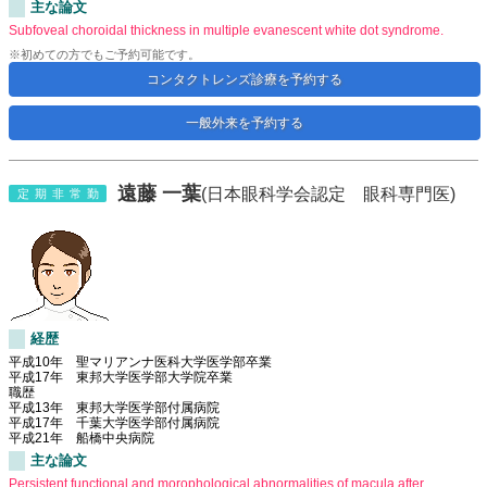
主な論文
Subfoveal choroidal thickness in multiple evanescent white dot syndrome.
※初めての方でもご予約可能です。
コンタクトレンズ診療を予約する
一般外来を予約する
遠藤 一葉
(日本眼科学会認定 眼科専門医)
定期非常勤
経歴
平成10年 聖マリアンナ医科大学医学部卒業
平成17年 東邦大学医学部大学院卒業
職歴
平成13年 東邦大学医学部付属病院
平成17年 千葉大学医学部付属病院
平成21年 船橋中央病院
主な論文
Persistent functional and morophological abnormalities of macula after