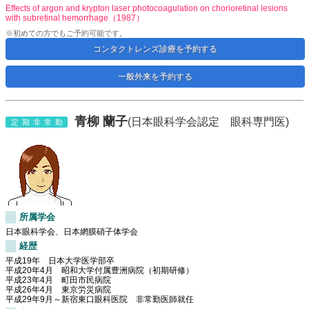
Effects of argon and krypton laser photocoagulation on chorioretinal lesions
with subretinal hemorrhage（1987）
※初めての方でもご予約可能です。
コンタクトレンズ診療を予約する
一般外来を予約する
青柳 蘭子
(日本眼科学会認定 眼科専門医)
定期非常勤
所属学会
日本眼科学会、日本網膜硝子体学会
経歴
平成19年 日本大学医学部卒
平成20年4月 昭和大学付属豊洲病院（初期研修）
平成23年4月 町田市民病院
平成26年4月 東京労災病院
平成29年9月～新宿東口眼科医院 非常勤医師就任