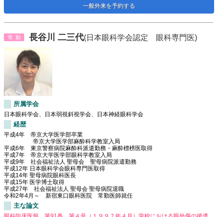
一般外来を予約する
長谷川 二三代
(日本眼科学会認定 眼科専門医)
常勤
所属学会
日本眼科学会、日本弱視斜視学会、日本神経眼科学会
経歴
平成4年 帝京大学医学部卒業
帝京大学医学部麻酔科学教室入局
平成6年 東京警察病院麻酔科派遣勤務・麻酔標榜医取得
平成7年 帝京大学医学部眼科学教室入局
平成9年 社会福祉法人 聖母会 聖母病院派遣勤務
平成12年 日本眼科学会眼科専門医取得
平成14年 聖母病院眼科医長
平成15年 医学博士取得
平成27年 社会福祉法人 聖母会 聖母病院退職
令和2年4月～ 新宿東口眼科医院 常勤医師就任
主な論文
眼科臨床医報 第91巻 第４号（１９９７年４月）学校における眼外傷の後遺