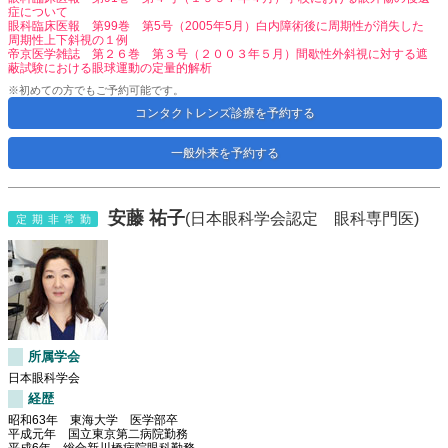
症について
眼科臨床医報 第99巻 第5号（2005年5月）白内障術後に周期性が消失した
周期性上下斜視の１例
帝京医学雑誌 第２６巻 第３号（２００３年５月）間歇性外斜視に対する遮
蔽試験における眼球運動の定量的解析
※初めての方でもご予約可能です。
コンタクトレンズ診療を予約する
一般外来を予約する
安藤 祐子
(日本眼科学会認定 眼科専門医)
定期非常勤
所属学会
日本眼科学会
経歴
昭和63年 東海大学 医学部卒
平成元年 国立東京第二病院勤務