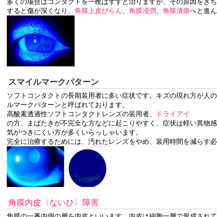
多くの場合はコンタクトを一晩はずすと治りますが、その原因をきち
すると傷が深くなり、
角膜上皮びらん
、
角膜浸潤
、
角膜潰瘍
へと進ん
スマイルマークパターン
ソフトコンタクトの長期装用者に多い症状です。キズの現れ方が人の
ルマークパターンと呼ばれております。
高酸素透過性ソフトコンタクトレンズの装用者、
ドライアイ
の方、まばたきが不完全な方などに起こりやすく、症状は軽い異物感
気がつきにくい方が多くいらっしゃいます。
完全に治療するためには、汚れたレンズをやめ、装用時間を減らす必
角膜内皮〈ないひ〉障害
角膜の一番内側の層を内皮といいます。内皮は細胞一層で形成されて