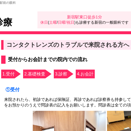
駅前の眼科
新宿駅東口徒歩1分
診療
休日
(
土曜
/
日曜/祝日
)も診療する新宿の一般眼科です
コンタクトレンズのトラブルで来院される方へ
受付からお会計までの院内での流れ
1.受付
2.基礎検査
3.診察
4.お会計
①受付
来院されたら、初診であれば保険証、再診であれば診察券も持参して
をお預かりのうえで問診表の記入をお願いします。問診表は全ての項