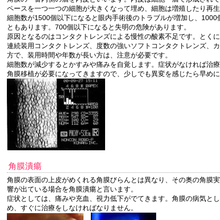
ペースを一つ一つの細胞が大きくなって埋め、細胞は増殖したり再生
細胞数が1500個以下になると眼内手術後のトラブルが増加し、100
ともあります。700個以下になると失明の危険があります。
原因となるのはコンタクトレンズによる慢性の酸素不足です。とくに
連続装用コンタクトレンズ、度数の強いソフトコンタクトレンズ、カ
方で、装用時間や年数が長い方は、注意が必要です。
細胞数が減少するとかすみや痛みを自覚します。症状がなければ治療
角膜移植が必要になってきますので、少しでも異変を感じたら早め
角膜潰瘍
角膜の表面の上皮がめくれる角膜びらんとは異なり、その奥の角膜実
響が出ている場合を角膜潰瘍と言います。
症状としては、痛みや充血、視力低下がでてきます。角膜の病気とし
め、すぐに治療をしなければなりません。