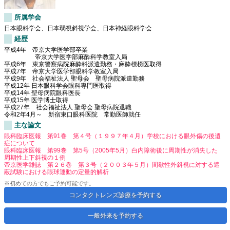
所属学会
日本眼科学会、日本弱視斜視学会、日本神経眼科学会
経歴
平成4年 帝京大学医学部卒業
帝京大学医学部麻酔科学教室入局
平成6年 東京警察病院麻酔科派遣勤務・麻酔標榜医取得
平成7年 帝京大学医学部眼科学教室入局
平成9年 社会福祉法人 聖母会 聖母病院派遣勤務
平成12年 日本眼科学会眼科専門医取得
平成14年 聖母病院眼科医長
平成15年 医学博士取得
平成27年 社会福祉法人 聖母会 聖母病院退職
令和2年4月～ 新宿東口眼科医院 常勤医師就任
主な論文
眼科臨床医報 第91巻 第４号（１９９７年４月）学校における眼外傷の後遺
症について
眼科臨床医報 第99巻 第5号（2005年5月）白内障術後に周期性が消失した
周期性上下斜視の１例
帝京医学雑誌 第２６巻 第３号（２００３年５月）間歇性外斜視に対する遮
蔽試験における眼球運動の定量的解析
※初めての方でもご予約可能です。
コンタクトレンズ診療を予約する
一般外来を予約する