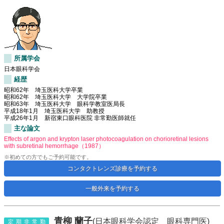
所属学会
日本眼科学会
経歴
昭和62年 埼玉医科大学卒業
昭和62年 埼玉医科大学 大学院卒業
昭和63年 埼玉医科大学 眼科学教室医局長
平成18年1月 埼玉医科大学 助教授
平成26年1月 新宿東口眼科医院 非常勤医師就任
主な論文
Effects of argon and krypton laser photocoagulation on chorioretinal lesions
with subretinal hemorrhage（1987）
※初めての方でもご予約可能です。
コンタクトレンズ診療を予約する
一般外来を予約する
青柳 蘭子
(日本眼科学会認定 眼科専門医)
定期非常勤