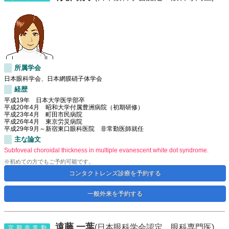
所属学会
日本眼科学会、日本網膜硝子体学会
経歴
平成19年 日本大学医学部卒
平成20年4月 昭和大学付属豊洲病院（初期研修）
平成23年4月 町田市民病院
平成26年4月 東京労災病院
平成29年9月～新宿東口眼科医院 非常勤医師就任
主な論文
Subfoveal choroidal thickness in multiple evanescent white dot syndrome.
※初めての方でもご予約可能です。
コンタクトレンズ診療を予約する
一般外来を予約する
遠藤 一葉
(日本眼科学会認定 眼科専門医)
定期非常勤