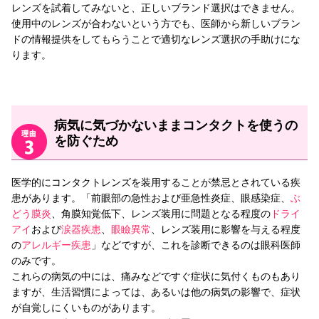
レンズを試着してみないと、正しいブランド選択はできません。
使用中のレンズが合わないという方でも、医師から新しいブラン
ドの情報提供をしてもらうことで適切なレンズ選択の手助けにな
ります。
病気に気づかないままコンタクトを使うの
を防ぐため
医学的にコンタクトレンズを装用することが禁忌とされている疾
患があります。「前眼部の急性および亜急性炎症、眼感染症、
ぶ
どう膜炎
、角膜知覚低下、レンズ装用に問題となる程度の
ドライ
アイ
および
涙器疾患
、
眼瞼異常
、レンズ装用に影響を与える程度
の
アレルギー疾患
」などですが、これを診断できるのは眼科医師
のみです。
これらの病気の中には、痛みなどですぐ症状に気付くものもあり
ますが、生活習慣によっては、あるいは他の病気の影響で、症状
が自覚しにくいものがあります。