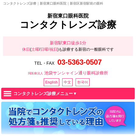
コンタクトレンズ診療｜新宿東口眼科医院｜新宿区新宿駅前の眼科
新宿東口眼科医院
コンタクトレンズ診療
新宿駅東口徒歩1分
休日
(
土曜
/
日曜/祝日
)も診療する新宿の一般眼科です
03-5363-0507
TEL・FAX
池袋サンシャイン通り眼科診療所
同医療法人
English
中文
한국어
コンタクトレンズ診療メニュー▼