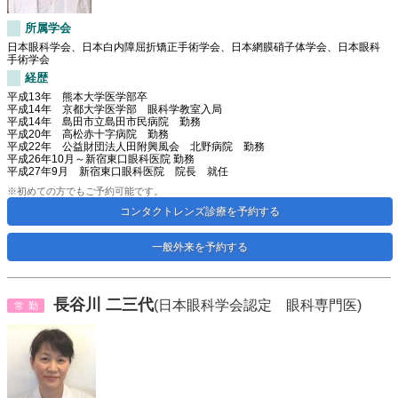
所属学会
日本眼科学会、日本白内障屈折矯正手術学会、日本網膜硝子体学会、日本眼科
手術学会
経歴
平成13年 熊本大学医学部卒
平成14年 京都大学医学部 眼科学教室入局
平成14年 島田市立島田市民病院 勤務
平成20年 高松赤十字病院 勤務
平成22年 公益財団法人田附興風会 北野病院 勤務
平成26年10月～新宿東口眼科医院 勤務
平成27年9月 新宿東口眼科医院 院長 就任
※初めての方でもご予約可能です。
コンタクトレンズ診療を予約する
一般外来を予約する
長谷川 二三代
(日本眼科学会認定 眼科専門医)
常勤