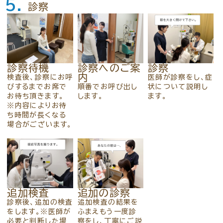
5.
診察
診察待機
診察へのご案
診察
内
検査後、診察にお呼
医師が診察をし、症
びするまでお席で
順番でお呼び出し
状について説明し
お待ち頂きます。
します。
ます。
※内容によりお待
ち時間が長くなる
場合がございます。
追加検査
追加の診察
診察後、追加の検査
追加検査の結果を
をします。※医師が
ふまえもう一度診
必要と判断した場
察をし、丁寧にご説