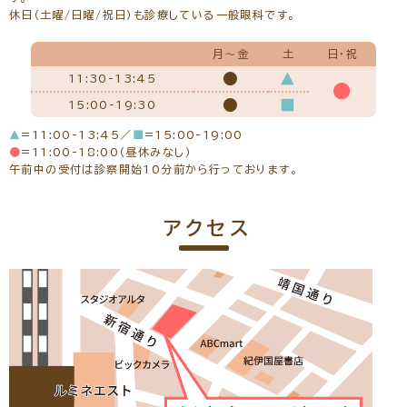
休日（土曜/日曜/祝日）も診療している一般眼科です。
月～金
土
日・祝
●
▲
11:30-13:45
●
所属学会
●
■
15:00-19:30
日本眼科学会、日本白内障屈折矯正手術学会、日本網膜硝子体
学会、日本眼科手術学会
▲
=11:00-13:45／
■
=15:00-19:00
経歴
●
=11:00-18:00（昼休みなし）
午前中の受付は診察開始10分前から行っております。
平成13年 熊本大学医学部卒
平成14年 京都大学医学部 眼科学教室入局
平成14年 島田市立島田市民病院 勤務
平成20年 高松赤十字病院 勤務
アクセス
平成22年 公益財団法人田附興風会 北野病院 勤務
平成26年10月～新宿東口眼科医院 勤務
平成27年9月 新宿東口眼科医院 院長 就任
掲載インタビュー
※初めての方でもご予約可能です。
一般外来予約をする