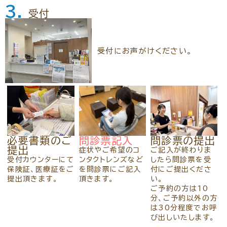
3.
受付
受付にお声がけください。
必要書類のご
問診票記入
問診票の提出
提出
症状やご希望のコ
ご記入が終わりま
受付カウンターにて
ンタクトレンズなど
したら問診票を受
保険証、医療証をご
を問診票にご記入
付にご提出くださ
提出頂きます。
頂きます。
い。
ご予約の方は10
分、ご予約以外の方
は30分程度でお呼
び出しいたします。