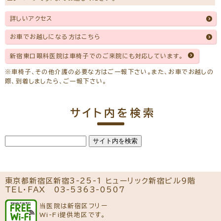
日本眼科学会、日本弱視斜視学会、日本神経眼科学会
詳しいアクセス
経歴
平成4年 帝京大学医学部卒業
お車でお越しになる方はこちら
帝京大学医学部麻酔科学教室入局
平成6年 東京警察病院麻酔科派遣勤務・麻酔標榜医取得
新宿東口眼科医院は車椅子でのご来院にも対応しています。
平成7年 帝京大学医学部眼科学教室入局
平成9年 社会福祉法人 聖母会 聖母病院派遣勤務
※車椅子、その他介護の必要な方はご一報下さい。また、お車でお越しの
平成12年 日本眼科学会眼科専門医取得
平成14年 聖母病院眼科医長
際、到着しましたら、ご一報下さい。
平成15年 医学博士取得
平成27年 社会福祉法人 聖母会 聖母病院退職
令和2年4月～ 新宿東口眼科医院 常勤医師就任
サイト内を検索
主な論文
眼科臨床医報 第91巻 第４号（１９９７年４月）学校における
眼外傷の後遺症について
眼科臨床医報 第99巻 第5号（2005年5月）白内障術後に
周期性が消失した周期性上下斜視の１例
帝京医学雑誌 第２６巻 第３号（２００３年５月）間歇性外斜視
に対する遮蔽試験における眼球運動の定量的解析
※初めての方でもご予約可能です。
東京都新宿区新宿3-25-1 ヒューリック新宿ビル9階
TEL・FAX
03-5363-0507
一般外来予約をする
当医院は新宿区フリー
ドライアイ専門治療予約をする
Wi-Fi提供地区です。