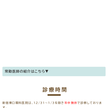
常勤医師の紹介はこちら▼
医師のご紹介
診療時間
新川 恭浩
(日本眼科学会認定 眼科専門医)
院長
新宿東口眼科医院は、12/31～1/3を除き
年中無休
で診察しておりま
す。