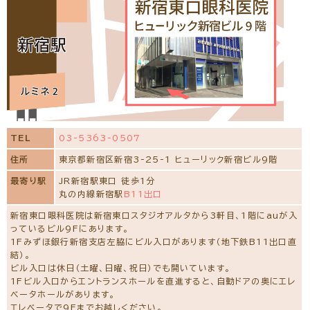
網膜・硝子体専門治療予約をする
黄斑疾患専門治療予約をする
緑内障専門治療予約をする
白内障専門治療予約をする
コンタクトレンズ診療予約をする
TEL
03-5363-0507
新川医師の池袋の専門治療を予約する
住所
東京都新宿区新宿3-25-1 ヒューリック新宿ビル9階
最寄り駅
JR新宿駅東口 徒歩1分
丸の内線新宿駅
B11出口
長谷川 二三代
(日本眼科学会認定 眼科専門医)
常勤
新宿東口眼科医院は新宿東口スタジオアルタから3軒目、1階にauが入
っているビル9Fにあります。
1Fみずほ銀行新宿支店左脇にビル入口があります（地下鉄B11出口直
結）。
ビル入口は休日（土曜、日曜、祝日）でも開いています。
1Fビル入口からエントランスホールを直進すると、自動ドアの奥にエレ
ベータホールがあります。
所属学会
エレベータで9Fまでお越しください。