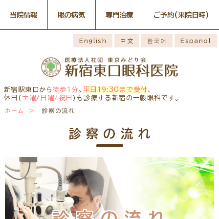
当院情報
眼の病気
専門治療
ご予約
(来院日時)
眼の病気
専門治療
WEB予約(来院日時の設定)
感染症予防のための衛生環境
最新情報
English
中文
한국어
Espanol
整備の取り組み
病名から探す
一般外来予約
症状から探す
網膜・硝子体疾患専門治療ペ
小児眼科専門治療を予約
小児眼科専門治療ぺージ
ージ
医師のご紹介
構造から探す
コンタクトレンズ診療を予約
白内障専門治療を予約
ごあいさつ
ドライアイ専門治療ページ
当院勤務医師のご紹介
緑内障専門治療ページ
白内障手術公開講座を予約
網膜・硝子体専門治療を予約
お薬の使用方法
院内の様子・設備
黄斑疾患専門治療ページ
ぶどう膜炎専門治療ページ
ドライアイ専門治療を予約
黄斑専門治療を予約
新宿駅東口から
徒歩1分
。
平日19:30まで受付
、
主な眼科疾患
院内の様子
検査・治療・手術機器
角膜疾患専門治療ページ
花粉症総合ページ
休日(
土曜
/
日曜/祝日
)も診療する新宿の一般眼科です。
緑内障専門治療を予約
ぶどう膜専門治療を予約
糖尿病性網膜症
緑内障
網膜硝子体疾患
診療のご案内
ホーム
診察の流れ
予約をキャンセルする
抗VEGF抗体療法
ボツリヌス療法
アレルギー性結膜
診察時間・診療内容
担当医予定表
ドライアイ
眼精疲労
炎
学校近視のご案内
診察の流れ
ご予約方法
当院へお越しになる方へのお
診察の流れ
ものもらい
花粉症
白内障
日帰り白内障手術
願い
コンタクトレンズ
白内障手術をおすすめする理
問診票ダウンロード
手術担当医のご紹介
診療
由
アクセス
コンタクトレンズ診療
当院へのアクセス
学校近視について
しばらく眼科受診していない
コンタクトレンズの種類と特徴
方へ
メールマガジン
よくある質問
初めてコンタクトレンズを使う
診療報酬に関する院内掲示
リンク
コンタクトレンズトラブル
診察の流れ
方へ