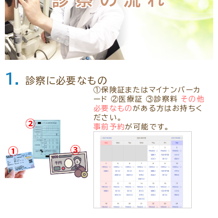
リクルート
パンフレットのダウンロード
1.
診察に必要なもの
①保険証またはマイナンバーカ
ード ②医療証 ③診察料
その他
必要なもの
がある方はお持ちく
ださい。
事前予約
が可能です。