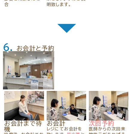
合
明致します。
▼
6.
お会計と予約
お会計まで待
お会計
次回予約
機
レジにてお会計を
医師からの次回来