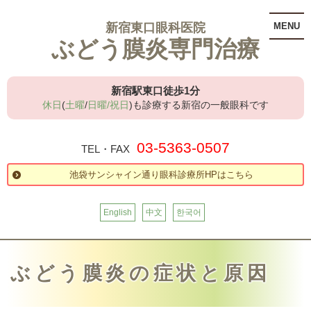
新宿東口眼科医院
MENU
ぶどう膜炎専門治療
新宿駅東口徒歩1分
休日
(
土曜
/
日曜/祝日
)も診療する新宿の一般眼科です
03-5363-0507
TEL・FAX
池袋サンシャイン通り眼科診療所HPはこちら
English
中文
한국어
ぶどう膜炎の症状と原因