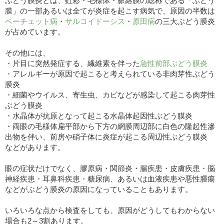
ぶどう膜炎とは、虹彩・毛様体・脈絡膜の総称である「ぶどう
膜」の一部あるいは全てが炎症を起こす病気で、原因の半数は
ベーチェット病
・
サルコイドーシス
・
原田病
の三大ぶどう膜炎
が占めています。
その他には、
・片目に突然発症する、繊維素を伴った
急性前部ぶどう膜炎
・アレルギーが原因で起こると考えられている非肉芽性ぶどう
膜炎
・細菌やウイルス、寄生虫、カビなどが感染して起こる肉芽性
ぶどう膜炎
・水晶体が抗原となって起こる水晶体起因性ぶどう膜炎
・両眼の毛様体扁平部から下方の網膜周辺部に白色の隆起性滲
出物を伴い、前房や硝子体に炎症が起こる周辺性ぶどう膜炎
などがあります。
眼の症状だけでなく、膠原病・関節炎・腸疾患・皮膚疾患・脳
神経疾患・耳鼻科疾患・糖尿病、あるいは血液疾患や悪性腫瘍
などがぶどう膜炎の原因になっていることもあります。
いろいろな点から検査をしても、原因がどうしてもわからない
場合も2～3割あります。