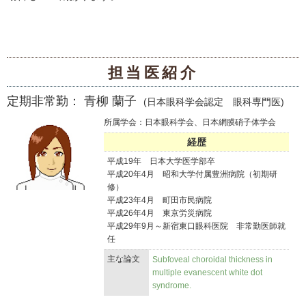
担当医紹介
定期非常勤： 青柳 蘭子
(日本眼科学会認定 眼科専門医)
所属学会：日本眼科学会、日本網膜硝子体学会
経歴
平成19年 日本大学医学部卒
平成20年4月 昭和大学付属豊洲病院（初期研
修）
平成23年4月 町田市民病院
平成26年4月 東京労災病院
平成29年9月～新宿東口眼科医院 非常勤医師就
任
主な論文
Subfoveal choroidal thickness in
multiple evanescent white dot
syndrome.