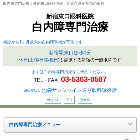
白内障専門治療｜新宿東口眼科医院｜新宿区新宿駅前の眼科
新宿東口眼科医院
白内障専門治療
初診から1ヶ月以内の白内障手術が可能です
新宿駅東口徒歩1分
休日
(
土曜
/
日曜/祝日
)も診療する新宿の一般眼科です
まずは白内障専門治療をご予約ください。
03-5363-0507
TEL・FAX
池袋サンシャイン通り眼科診療所
同医療法人
English
中文
한국어
白内障専門治療メニュー