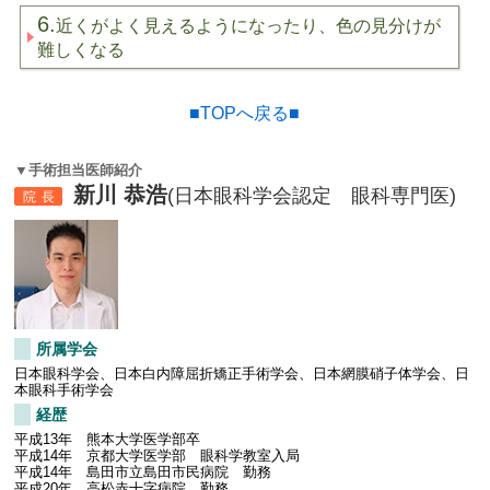
6.
近くがよく見えるようになったり、色の見分けが
難しくなる
■TOPへ戻る■
▼手術担当医師紹介
新川 恭浩
(日本眼科学会認定 眼科専門医)
院長
所属学会
日本眼科学会、日本白内障屈折矯正手術学会、日本網膜硝子体学会、日
本眼科手術学会
経歴
平成13年 熊本大学医学部卒
平成14年 京都大学医学部 眼科学教室入局
平成14年 島田市立島田市民病院 勤務
平成20年 高松赤十字病院 勤務