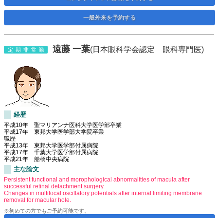
一般外来を予約する
遠藤 一葉
(日本眼科学会認定 眼科専門医)
定期非常勤
経歴
平成10年 聖マリアンナ医科大学医学部卒業
平成17年 東邦大学医学部大学院卒業
職歴
平成13年 東邦大学医学部付属病院
平成17年 千葉大学医学部付属病院
平成21年 船橋中央病院
主な論文
Persistent functional and morophological abnormalities of macula after
successful retinal detachment surgery.
Changes in multifocal oscillatory potentials after internal limiting membrane
removal for macular hole.
※初めての方でもご予約可能です。