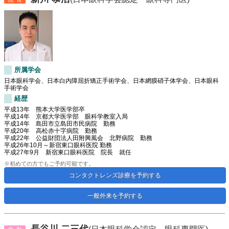
所属学会
日本眼科学会、日本白内障屈折矯正手術学会、日本網膜硝子体学会、日本眼科
手術学会
経歴
平成13年 熊本大学医学部卒
平成14年 京都大学医学部 眼科学教室入局
平成14年 島田市立島田市民病院 勤務
平成20年 高松赤十字病院 勤務
平成22年 公益財団法人田附興風会 北野病院 勤務
平成26年10月～新宿東口眼科医院 勤務
平成27年9月 新宿東口眼科医院 院長 就任
※初めての方でもご予約可能です。
コンタクトレンズ診療を予約する
一般外来を予約する
長谷川 二三代
(日本眼科学会認定 眼科専門医)