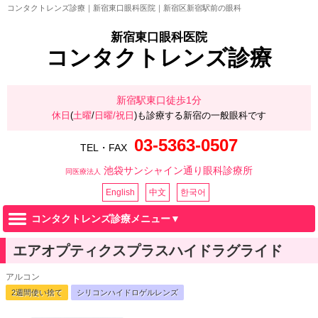
コンタクトレンズ診療｜新宿東口眼科医院｜新宿区新宿駅前の眼科
新宿東口眼科医院
コンタクトレンズ診療
新宿駅東口徒歩1分
休日
(
土曜
/
日曜/祝日
)も診療する新宿の一般眼科です
03-5363-0507
TEL・FAX
池袋サンシャイン通り眼科診療所
同医療法人
English
中文
한국어
コンタクトレンズ診療メニュー▼
エアオプティクスプラスハイドラグライド
アルコン
2週間使い捨て
シリコンハイドロゲルレンズ