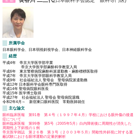
常勤
所属学会
日本眼科学会、日本弱視斜視学会、日本神経眼科学会
経歴
平成4年 帝京大学医学部卒業
帝京大学医学部麻酔科学教室入局
平成6年 東京警察病院麻酔科派遣勤務・麻酔標榜医取得
平成7年 帝京大学医学部眼科学教室入局
平成9年 社会福祉法人 聖母会 聖母病院派遣勤務
平成12年 日本眼科学会眼科専門医取得
平成14年 聖母病院眼科医長
平成15年 医学博士取得
平成27年 社会福祉法人 聖母会 聖母病院退職
令和2年4月～ 新宿東口眼科医院 常勤医師就任
主な論文
眼科臨床医報 第91巻 第４号（１９９７年４月）学校における眼外傷の後遺
症について
眼科臨床医報 第99巻 第5号（2005年5月）白内障術後に周期性が消失した
周期性上下斜視の１例
帝京医学雑誌 第２６巻 第３号（２００３年５月）間歇性外斜視に対する遮
蔽試験における眼球運動の定量的解析