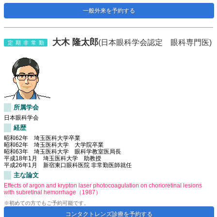
一般外来を予約する
大木 隆太郎
(日本眼科学会認定 眼科専門医)
定期非常勤
所属学会
日本眼科学会
経歴
昭和62年 埼玉医科大学卒業
昭和62年 埼玉医科大学 大学院卒業
昭和63年 埼玉医科大学 眼科学教室医局長
平成18年1月 埼玉医科大学 助教授
平成26年1月 新宿東口眼科医院 非常勤医師就任
主な論文
Effects of argon and krypton laser photocoagulation on chorioretinal lesions
with subretinal hemorrhage（1987）
※初めての方でもご予約可能です。
コンタクトレンズ診療を予約する