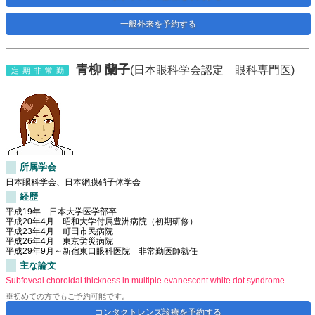
一般外来を予約する
青柳 蘭子
(日本眼科学会認定 眼科専門医)
定期非常勤
所属学会
日本眼科学会、日本網膜硝子体学会
経歴
平成19年 日本大学医学部卒
平成20年4月 昭和大学付属豊洲病院（初期研修）
平成23年4月 町田市民病院
平成26年4月 東京労災病院
平成29年9月～新宿東口眼科医院 非常勤医師就任
主な論文
Subfoveal choroidal thickness in multiple evanescent white dot syndrome.
※初めての方でもご予約可能です。
コンタクトレンズ診療を予約する