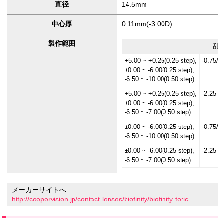
直径
14.5mm
中心厚
0.11mm(-3.00D)
製作範囲
+5.00 ~ +0.25(0.25 step),
-0.75
±0.00 ~ -6.00(0.25 step),
-6.50 ~ -10.00(0.50 step)
+5.00 ~ +0.25(0.25 step),
-2.25
±0.00 ~ -6.00(0.25 step),
-6.50 ~ -7.00(0.50 step)
±0.00 ~ -6.00(0.25 step),
-0.75
-6.50 ~ -10.00(0.50 step)
±0.00 ~ -6.00(0.25 step),
-2.25
-6.50 ~ -7.00(0.50 step)
メーカーサイトへ
http://coopervision.jp/contact-lenses/biofinity/biofinity-toric