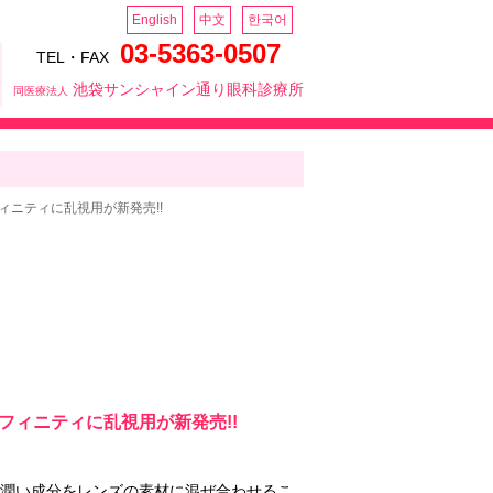
English
中文
한국어
03-5363-0507
TEL・FAX
池袋サンシャイン通り眼科診療所
同医療法人
ニティに乱視用が新発売!!
ィニティに乱視用が新発売!!
潤い成分をレンズの素材に混ぜ合わせるこ