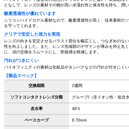
となしで、レンズの素材その物が高い水濡れ性と保水性を持ち、潤
酸素透過性が優れています
シリコンハイドロゲル素材なので、酸素透過性が高く、従来素材のソ
を守ってくれます。
クリアで安定した視力を実現
レンズの向きを安定させるバラスト部分を幅広くし、つなぎめのない
性を向上しました。また、レンズ先端部のデザインが厚みを抑え丸く
に、涙の交換をスムースにし、乾燥感を軽減します。
汚れがつきにくい
バイオフィニティの素材は化粧品やタンパクなどの汚れが付きにくい
【製品スペック】
交換期限
2週間
ソフトコンタクトレンズ分類
グループI（非イオン性・低含
含水率
48％
ベースカーブ
8.70mm