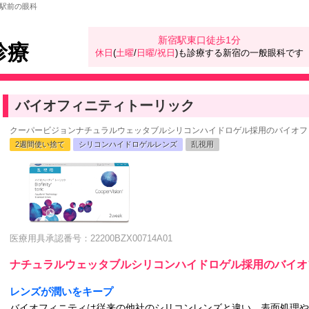
駅前の眼科
新宿駅東口徒歩1分
診療
休日
(
土曜
/
日曜/祝日
)も診療する新宿の一般眼科です
バイオフィニティトーリック
クーパービジョンナチュラルウェッタブルシリコンハイドロゲル採用のバイオフィ
2週間使い捨て
シリコンハイドロゲルレンズ
乱視用
医療用具承認番号：22200BZX00714A01
ナチュラルウェッタブルシリコンハイドロゲル採用のバイオフ
レンズが潤いをキープ
バイオフィニティは従来の他社のシリコンレンズと違い、表面処理や