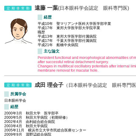
遠藤 一葉
(日本眼科学会認定 眼科専門医)
定期非常勤
経歴
平成10年 聖マリアンナ医科大学医学部卒業
平成17年 東邦大学医学部大学院卒業
職歴
平成13年 東邦大学医学部付属病院
平成17年 千葉大学医学部付属病院
平成21年 船橋中央病院
主な論文
Persistent functional and morophological abnormalities of 
after successful retinal detachment surgery.
Changes in multifocal oscillatory potentials after internal lim
membrane removal for macular hole.
成田 理会子
（日本眼科学会認定 眼科専門
定期非常勤
所属学会
日本眼科学会
経歴
2000年3月 秋田大学 医学部卒
2000年5月 秋田大学病院（初期研修）
2002年4月 由利組合総合病院
2003年4月 秋田大学病院
2005年11月 横浜市立大学市民総合医療センター
2009年9月 淵野辺総合病院