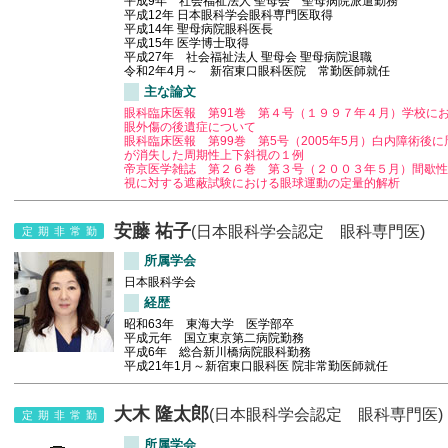
平成9年 社会福祉法人 聖母会 聖母病院派遣勤務
平成12年 日本眼科学会眼科専門医取得
平成14年 聖母病院眼科医長
平成15年 医学博士取得
平成27年 社会福祉法人 聖母会 聖母病院退職
令和2年4月～ 新宿東口眼科医院 常勤医師就任
主な論文
眼科臨床医報 第91巻 第４号（１９９７年４月）学校に
眼外傷の後遺症について
眼科臨床医報 第99巻 第5号（2005年5月）白内障術後に
が消失した周期性上下斜視の１例
帝京医学雑誌 第２６巻 第３号（２００３年５月）間歇性
視に対する遮蔽試験における眼球運動の定量的解析
安藤 祐子
(日本眼科学会認定 眼科専門医)
定期非常勤
所属学会
日本眼科学会
経歴
昭和63年 東海大学 医学部卒
平成元年 国立東京第二病院勤務
平成6年 総合新川橋病院眼科勤務
平成21年1月～新宿東口眼科医 院非常勤医師就任
大木 隆太郎
(日本眼科学会認定 眼科専門医)
定期非常勤
所属学会