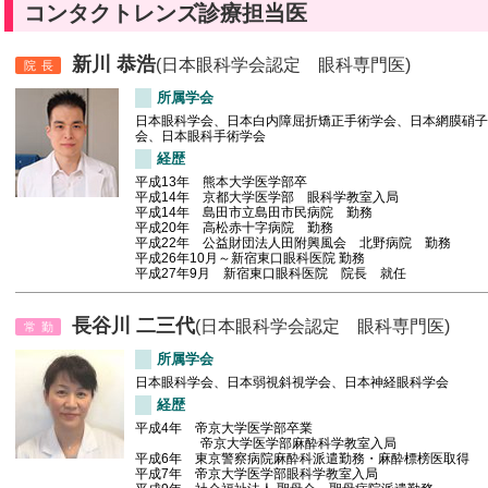
コンタクトレンズ診療担当医
新川 恭浩
(日本眼科学会認定 眼科専門医)
院長
所属学会
日本眼科学会、日本白内障屈折矯正手術学会、日本網膜硝子
会、日本眼科手術学会
経歴
平成13年 熊本大学医学部卒
平成14年 京都大学医学部 眼科学教室入局
平成14年 島田市立島田市民病院 勤務
平成20年 高松赤十字病院 勤務
平成22年 公益財団法人田附興風会 北野病院 勤務
平成26年10月～新宿東口眼科医院 勤務
平成27年9月 新宿東口眼科医院 院長 就任
長谷川 二三代
(日本眼科学会認定 眼科専門医)
常勤
所属学会
日本眼科学会、日本弱視斜視学会、日本神経眼科学会
経歴
平成4年 帝京大学医学部卒業
帝京大学医学部麻酔科学教室入局
平成6年 東京警察病院麻酔科派遣勤務・麻酔標榜医取得
平成7年 帝京大学医学部眼科学教室入局