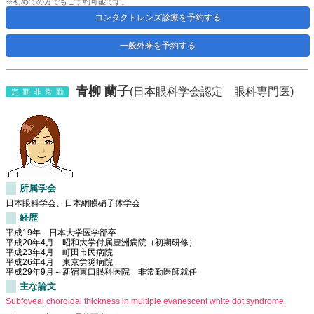
※初めての方でもご予約可能です。
コンタクトレンズ診療を予約する
一般外来を予約する
青柳 蘭子
(日本眼科学会認定 眼科専門医)
定期非常勤
所属学会
日本眼科学会、日本網膜硝子体学会
経歴
平成19年 日本大学医学部卒
平成20年4月 昭和大学付属豊洲病院（初期研修）
平成23年4月 町田市民病院
平成26年4月 東京労災病院
平成29年9月～新宿東口眼科医院 非常勤医師就任
主な論文
Subfoveal choroidal thickness in multiple evanescent white dot syndrome.