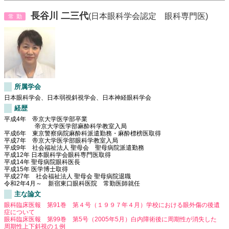
長谷川 二三代
(日本眼科学会認定 眼科専門医)
常勤
所属学会
日本眼科学会、日本弱視斜視学会、日本神経眼科学会
経歴
平成4年 帝京大学医学部卒業
帝京大学医学部麻酔科学教室入局
平成6年 東京警察病院麻酔科派遣勤務・麻酔標榜医取得
平成7年 帝京大学医学部眼科学教室入局
平成9年 社会福祉法人 聖母会 聖母病院派遣勤務
平成12年 日本眼科学会眼科専門医取得
平成14年 聖母病院眼科医長
平成15年 医学博士取得
平成27年 社会福祉法人 聖母会 聖母病院退職
令和2年4月～ 新宿東口眼科医院 常勤医師就任
主な論文
眼科臨床医報 第91巻 第４号（１９９７年４月）学校における眼外傷の後遺
症について
眼科臨床医報 第99巻 第5号（2005年5月）白内障術後に周期性が消失した
周期性上下斜視の１例