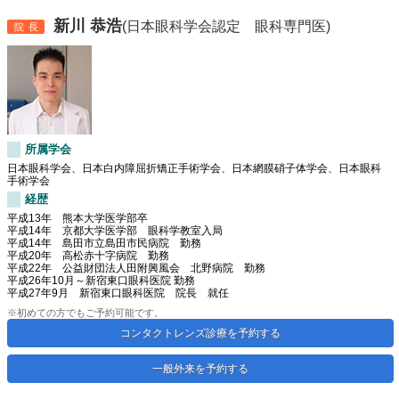
新川 恭浩
(日本眼科学会認定 眼科専門医)
院長
所属学会
日本眼科学会、日本白内障屈折矯正手術学会、日本網膜硝子体学会、日本眼科
手術学会
経歴
平成13年 熊本大学医学部卒
平成14年 京都大学医学部 眼科学教室入局
平成14年 島田市立島田市民病院 勤務
平成20年 高松赤十字病院 勤務
平成22年 公益財団法人田附興風会 北野病院 勤務
平成26年10月～新宿東口眼科医院 勤務
平成27年9月 新宿東口眼科医院 院長 就任
※初めての方でもご予約可能です。
コンタクトレンズ診療を予約する
一般外来を予約する