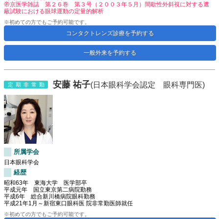
帝京医学雑誌 第２６巻 第３号（２００３年５月）間歇性外斜視に対する遮
蔽試験における眼球運動の定量的解析
※初めての方でもご予約可能です。
コンタクトレンズ診療を予約する
一般外来を予約する
安藤 祐子
(日本眼科学会認定 眼科専門医)
定期非常勤
所属学会
日本眼科学会
経歴
昭和63年 東海大学 医学部卒
平成元年 国立東京第二病院勤務
平成6年 総合新川橋病院眼科勤務
平成21年1月～新宿東口眼科医 院非常勤医師就任
※初めての方でもご予約可能です。