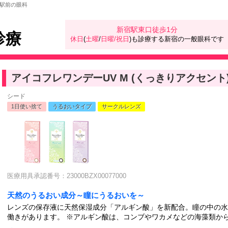
駅前の眼科
新宿駅東口徒歩1分
診療
休日
(
土曜
/
日曜/祝日
)も診療する新宿の一般眼科です
アイコフレワンデーUV M (くっきりアクセント
シード
1日使い捨て
うるおいタイプ
サークルレンズ
医療用具承認番号：23000BZX00077000
天然のうるおい成分～瞳にうるおいを～
レンズの保存液に天然保湿成分「アルギン酸」を新配合。瞳の中の水
働きがあります。 ※アルギン酸は、コンブやワカメなどの海藻類か