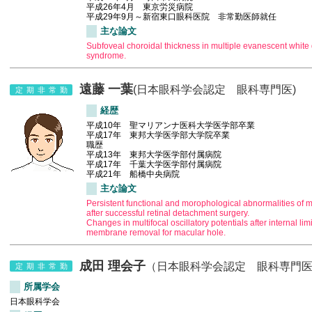
平成26年4月 東京労災病院
平成29年9月～新宿東口眼科医院 非常勤医師就任
主な論文
Subfoveal choroidal thickness in multiple evanescent white 
syndrome.
遠藤 一葉
(日本眼科学会認定 眼科専門医)
定期非常勤
経歴
平成10年 聖マリアンナ医科大学医学部卒業
平成17年 東邦大学医学部大学院卒業
職歴
平成13年 東邦大学医学部付属病院
平成17年 千葉大学医学部付属病院
平成21年 船橋中央病院
主な論文
Persistent functional and morophological abnormalities of 
after successful retinal detachment surgery.
Changes in multifocal oscillatory potentials after internal lim
membrane removal for macular hole.
成田 理会子
（日本眼科学会認定 眼科専門
定期非常勤
所属学会
日本眼科学会