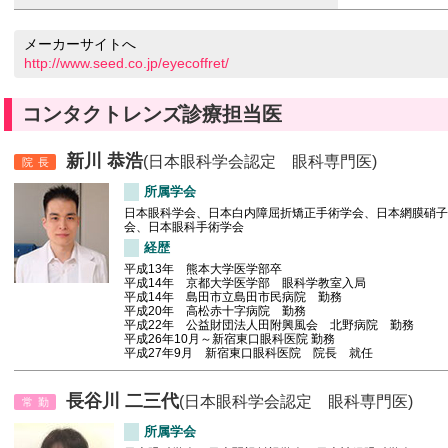
メーカーサイトへ
http://www.seed.co.jp/eyecoffret/
コンタクトレンズ診療担当医
新川 恭浩
(日本眼科学会認定 眼科専門医)
院長
所属学会
日本眼科学会、日本白内障屈折矯正手術学会、日本網膜硝子
会、日本眼科手術学会
経歴
平成13年 熊本大学医学部卒
平成14年 京都大学医学部 眼科学教室入局
平成14年 島田市立島田市民病院 勤務
平成20年 高松赤十字病院 勤務
平成22年 公益財団法人田附興風会 北野病院 勤務
平成26年10月～新宿東口眼科医院 勤務
平成27年9月 新宿東口眼科医院 院長 就任
長谷川 二三代
(日本眼科学会認定 眼科専門医)
常勤
所属学会