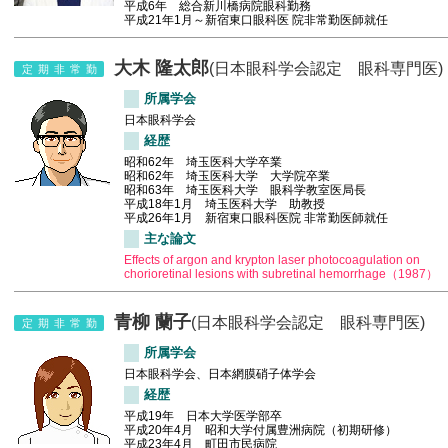
平成6年 総合新川橋病院眼科勤務
平成21年1月～新宿東口眼科医 院非常勤医師就任
大木 隆太郎
(日本眼科学会認定 眼科専門医)
定期非常勤
所属学会
日本眼科学会
経歴
昭和62年 埼玉医科大学卒業
昭和62年 埼玉医科大学 大学院卒業
昭和63年 埼玉医科大学 眼科学教室医局長
平成18年1月 埼玉医科大学 助教授
平成26年1月 新宿東口眼科医院 非常勤医師就任
主な論文
Effects of argon and krypton laser photocoagulation on
chorioretinal lesions with subretinal hemorrhage（1987）
青柳 蘭子
(日本眼科学会認定 眼科専門医)
定期非常勤
所属学会
日本眼科学会、日本網膜硝子体学会
経歴
平成19年 日本大学医学部卒
平成20年4月 昭和大学付属豊洲病院（初期研修）
平成23年4月 町田市民病院