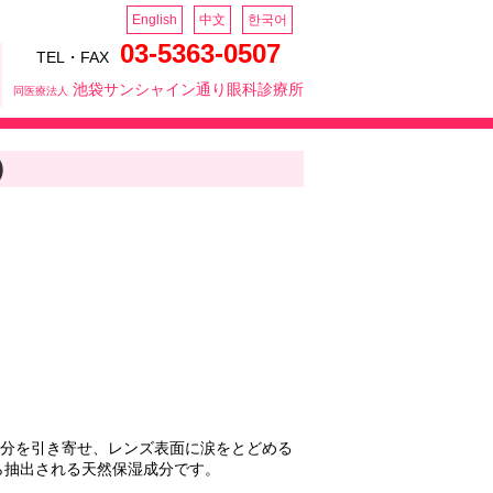
English
中文
한국어
03-5363-0507
TEL・FAX
池袋サンシャイン通り眼科診療所
同医療法人
)
分を引き寄せ、レンズ表面に涙をとどめる
ら抽出される天然保湿成分です。