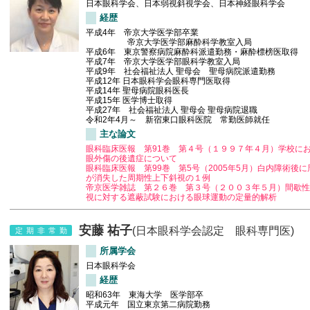
日本眼科学会、日本弱視斜視学会、日本神経眼科学会
経歴
平成4年 帝京大学医学部卒業
帝京大学医学部麻酔科学教室入局
平成6年 東京警察病院麻酔科派遣勤務・麻酔標榜医取得
平成7年 帝京大学医学部眼科学教室入局
平成9年 社会福祉法人 聖母会 聖母病院派遣勤務
平成12年 日本眼科学会眼科専門医取得
平成14年 聖母病院眼科医長
平成15年 医学博士取得
平成27年 社会福祉法人 聖母会 聖母病院退職
令和2年4月～ 新宿東口眼科医院 常勤医師就任
主な論文
眼科臨床医報 第91巻 第４号（１９９７年４月）学校に
眼外傷の後遺症について
眼科臨床医報 第99巻 第5号（2005年5月）白内障術後に
が消失した周期性上下斜視の１例
帝京医学雑誌 第２６巻 第３号（２００３年５月）間歇性
視に対する遮蔽試験における眼球運動の定量的解析
安藤 祐子
(日本眼科学会認定 眼科専門医)
定期非常勤
所属学会
日本眼科学会
経歴
昭和63年 東海大学 医学部卒
平成元年 国立東京第二病院勤務