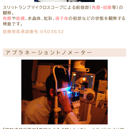
スリットランプマイクロスコープによる前眼部（
角膜
・
結膜
等）の
観察。
角膜
や
結膜
、水晶体、虹彩、
硝子体
の前部などの状態を観察する
検査です。
医療用具承認番号:0503832
アプラネーショントノメーター