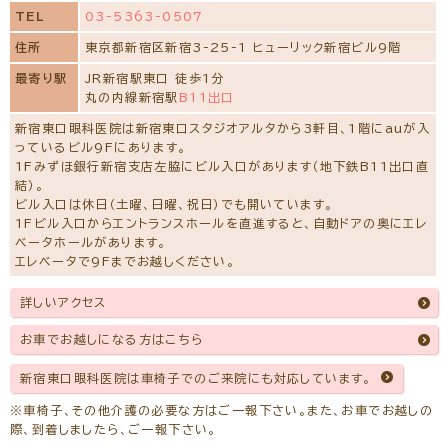
TEL
03-5363-0507
所属学会
住所
東京都新宿区新宿3-25-1 ヒューリック新宿ビル9階
日本眼科学会、日本弱視斜視学会、日本神経眼科学会
最寄り駅
JR新宿駅東口 徒歩1分
経歴
丸の内線新宿駅
B11出口
平成4年 帝京大学医学部卒業
帝京大学医学部麻酔科学教室入局
新宿東口眼科医院は新宿東口スタジオアルタから3軒目、1階にauが入
平成6年 東京警察病院麻酔科派遣勤務・麻酔標榜医取得
っているビル9Fにあります。
平成7年 帝京大学医学部眼科学教室入局
1Fみずほ銀行新宿支店左脇にビル入口があります（地下鉄B11出口直
平成9年 社会福祉法人 聖母会 聖母病院派遣勤務
結）。
平成12年 日本眼科学会眼科専門医取得
ビル入口は休日（土曜、日曜、祝日）でも開いています。
平成14年 聖母病院眼科医長
1Fビル入口からエントランスホールを直進すると、自動ドアの奥にエレ
平成15年 医学博士取得
平成27年 社会福祉法人 聖母会 聖母病院退職
ベータホールがあります。
令和2年4月～ 新宿東口眼科医院 常勤医師就任
エレベータで9Fまでお越しください。
主な論文
詳しいアクセス
眼科臨床医報 第91巻 第４号（１９９７年４月）学校における
眼外傷の後遺症について
眼科臨床医報 第99巻 第5号（2005年5月）白内障術後に
お車でお越しになる方はこちら
周期性が消失した周期性上下斜視の１例
帝京医学雑誌 第２６巻 第３号（２００３年５月）間歇性外斜視
新宿東口眼科医院は車椅子でのご来院にも対応しています。
に対する遮蔽試験における眼球運動の定量的解析
※初めての方でもご予約可能です。
※車椅子、その他介護の必要な方はご一報下さい。また、お車でお越しの
際、到着しましたら、ご一報下さい。
一般外来予約をする