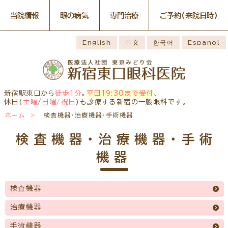
当院情報
眼の病気
専門治療
ご予約
(来院日時)
眼の病気
専門治療
WEB予約(来院日時の設定)
感染症予防のための衛生環境
最新情報
English
中文
한국어
Espanol
整備の取り組み
病名から探す
一般外来予約
症状から探す
網膜・硝子体疾患専門治療ペ
小児眼科専門治療を予約
小児眼科専門治療ぺージ
ージ
医師のご紹介
構造から探す
コンタクトレンズ診療を予約
白内障専門治療を予約
ごあいさつ
ドライアイ専門治療ページ
当院勤務医師のご紹介
緑内障専門治療ページ
白内障手術公開講座を予約
網膜・硝子体専門治療を予約
お薬の使用方法
院内の様子・設備
黄斑疾患専門治療ページ
ぶどう膜炎専門治療ページ
ドライアイ専門治療を予約
黄斑専門治療を予約
新宿駅東口から
徒歩1分
。
平日19:30まで受付
、
主な眼科疾患
院内の様子
検査・治療・手術機器
角膜疾患専門治療ページ
花粉症総合ページ
休日(
土曜
/
日曜/祝日
)も診療する新宿の一般眼科です。
緑内障専門治療を予約
ぶどう膜専門治療を予約
糖尿病性網膜症
緑内障
網膜硝子体疾患
診療のご案内
ホーム
検査機器・治療機器・手術機器
予約をキャンセルする
抗VEGF抗体療法
ボツリヌス療法
アレルギー性結膜
診察時間・診療内容
担当医予定表
ドライアイ
眼精疲労
炎
学校近視のご案内
検査機器・治療機器・手術
ご予約方法
当院へお越しになる方へのお
診察の流れ
ものもらい
花粉症
白内障
日帰り白内障手術
願い
機器
コンタクトレンズ
白内障手術をおすすめする理
問診票ダウンロード
手術担当医のご紹介
診療
由
アクセス
コンタクトレンズ診療
当院へのアクセス
学校近視について
検査機器
しばらく眼科受診していない
コンタクトレンズの種類と特徴
方へ
メールマガジン
よくある質問
治療機器
初めてコンタクトレンズを使う
診療報酬に関する院内掲示
リンク
コンタクトレンズトラブル
手術機器
方へ