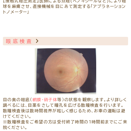
【接触式眼圧測定】医師による点眼(ベノキシールなど)により眼
球を麻痺させ、直接機械を目にあて測定する「アプラネーション
トノメーター」
眼底検査
目の奥の眼底（
網膜・硝子体
等）の状態を観察します。より詳しく
調べるには、目薬をさして瞳孔を広げる散瞳検査を行います。
散瞳検査後は数時間視界が眩しく感じるため、お車の運転は避
けてください。
※散瞳検査をご希望の方は受付終了時間の1時間前までにご来
院ください。