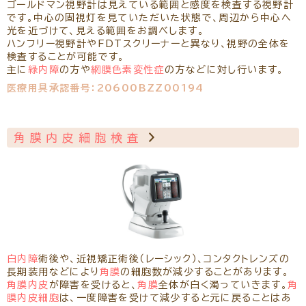
ゴールドマン視野計は見えている範囲と感度を検査する視野計
です。中心の固視灯を見ていただいた状態で、周辺から中心へ
光を近づけて、見える範囲をお調べします。
ハンフリー視野計やFDTスクリーナーと異なり、視野の全体を
検査することが可能です。
主に
緑内障
の方や
網膜色素変性症
の方などに対し行います。
医療用具承認番号：20600BZZ00194
角膜内皮細胞検査
白内障
術後や、近視矯正術後（レーシック）、コンタクトレンズの
長期装用などにより
角膜
の細胞数が減少することがあります。
角膜内皮
が障害を受けると、
角膜
全体が白く濁っていきます。
角
膜内皮細胞
は、一度障害を受けて減少すると元に戻ることはあ