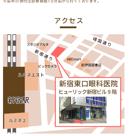
※初めての方でもご予約可能です。
午前中の受付は診察開始10分前から行っております。
一般外来予約をする
アクセス
網膜・硝子体専門治療予約をする
黄斑疾患専門治療予約をする
緑内障専門治療予約をする
白内障専門治療予約をする
コンタクトレンズ診療予約をする
新川医師の池袋の専門治療を予約する
長谷川 二三代
(日本眼科学会認定 眼科専門医)
常勤