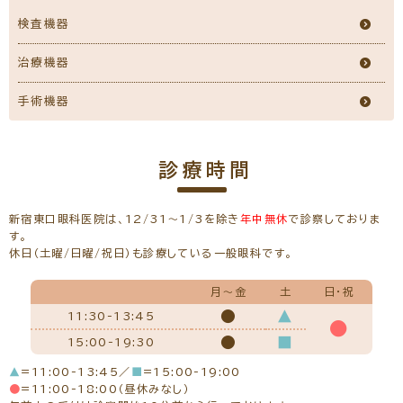
新川 恭浩
(日本眼科学会認定 眼科専門医)
院長
検査機器
治療機器
手術機器
所属学会
日本眼科学会、日本白内障屈折矯正手術学会、日本網膜硝子体
診療時間
学会、日本眼科手術学会
経歴
平成13年 熊本大学医学部卒
新宿東口眼科医院は、12/31～1/3を除き
年中無休
で診察しておりま
平成14年 京都大学医学部 眼科学教室入局
す。
平成14年 島田市立島田市民病院 勤務
休日（土曜/日曜/祝日）も診療している一般眼科です。
平成20年 高松赤十字病院 勤務
平成22年 公益財団法人田附興風会 北野病院 勤務
平成26年10月～新宿東口眼科医院 勤務
月～金
土
日・祝
平成27年9月 新宿東口眼科医院 院長 就任
●
▲
11:30-13:45
掲載インタビュー
●
●
■
15:00-19:30
▲
=11:00-13:45／
■
=15:00-19:00
●
=11:00-18:00（昼休みなし）