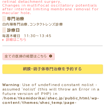
retinal detachment surgery.
Changes in multifocal oscillatory potentials
after internal limiting membrane removal for
macular hole.
専門治療
白内障専門治療
コンタクトレンズ診療
診療日
毎週木曜日 11:30～13:45
▸ 詳細はこちら
全ての医師の経歴はこちら
網膜・硝子体専門治療を予約する
Warning
: Use of undefined constant nolist -
assumed 'nolist' (this will throw an Error in a
future version of PHP) in
/home/tkomidorikai/shec.jp/public_html/wp-
content/themes/shec_temp/page-