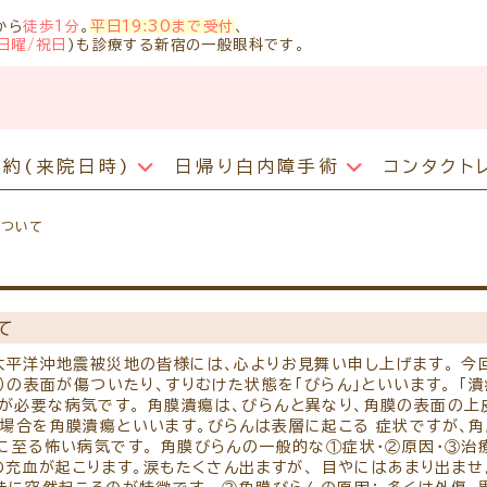
から
徒歩1分
。
平日19:30まで受付
、
日曜/祝日
)も診療する新宿の一般眼科です。
予約
(来院日時)
日帰り白内障手術
コンタクト
診療のご案内
ア
について
主な眼科疾患
コンタクトトラブル
診察時間・診療内容
当
抗VEGF抗体療法
ご予約方法
白内障について
学
糖尿病性網膜症
コンタクト障害で来院希望の方へ
担当医予定表
車
ボツリヌス療法
白内障手術公開講座（参加無料）
緑内障
コンタクトレンズの眼疾患
当院へお越しになる方へのお願い
て
学校近視のご案内
白内障手術予定日
網膜硝子体疾患
診察の流れ
白内障の症状チェック
メ
ドライアイ
太平洋沖地震被災地の皆様には、心よりお見舞い申し上げます。 今
問診票ダウンロード
）の表面が傷ついたり、すりむけた状態を「びらん」といいます。 「
よ
眼精疲労
時間帯別の混雑状況
が必要な病気です。 角膜潰瘍は、びらんと異なり、角膜の表面の上
診
アレルギー性結膜炎
の場合を角膜潰瘍といいます。びらんは表層に起こる 症状ですが、
診療の所要時間
に至る怖い病気です。 角膜びらんの一般的な①症状・②原因・③治
医
ものもらい
検査費用の目安
眼の充血が起こります。涙もたくさん出ますが、 目やにはあまり出ま
リ
花粉症