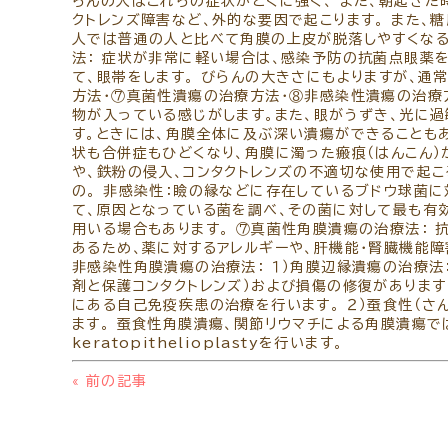
らんの人はこれらの症状がとくに強く、 また、朝起きた
緑内障専門治療を予約
コンタクトレンズの装着方法
クトレンズ障害など、外的な要因で起こります。 また、
ぶどう膜専門治療を予約
人では普通の人と比べて角膜の上皮が脱落しやすくなる）
法： 症状が非常に軽い場合は、感染予防の抗菌点眼薬を
予約をキャンセルする
て、眼帯をします。 びらんの大きさにもよりますが、通
方法・⑦真菌性潰瘍の治療方法・⑧非感染性潰瘍の治療
物が入っている感じがします。また、眼がうずき、光に過
す。ときには、角膜全体に及ぶ深い潰瘍ができることも
状も合併症もひどくなり、角膜に濁った瘢痕（はんこん）
や、鉄粉の侵入、コンタクトレンズの不適切な使用で起こ
の。 非感染性：瞼の縁などに存在しているブドウ球菌に
て、原因となっている菌を調べ、その菌に対して最も有
用いる場合もあります。 ⑦真菌性角膜潰瘍の治療法：
あるため、薬に対するアレルギーや、肝機能・腎臓機能
非感染性角膜潰瘍の治療法： １）角膜辺縁潰瘍の治療法
剤と保護コンタクトレンズ）および損傷の修復があります
にある自己免疫疾患の治療を行います。 ２）蚕食性（さ
ます。 蚕食性角膜潰瘍、関節リウマチによる角膜潰瘍
keratopithelioplastyを行います。
«
前の記事