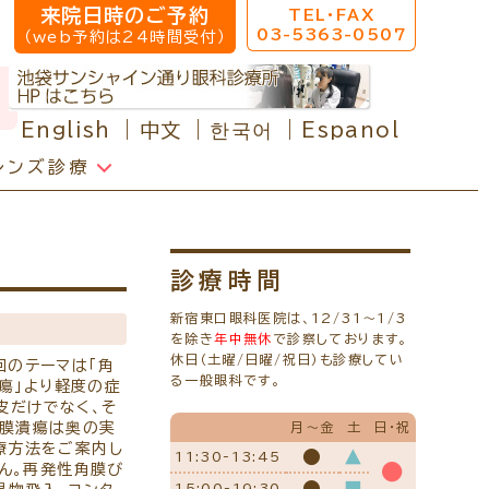
来院日時のご予約
TEL・FAX
03-5363-0507
（web予約は24時間受付）
English
中文
한국어
Espanol
レンズ診療
クセス
院へのアクセス
校近視について
診療時間
椅子、その他介護の必要な方へ
新宿東口眼科医院は、12/31～1/3
を除き
年中無休
で診察しております。
休日（土曜/日曜/祝日）も診療してい
ールマガジン
回のテーマは「角
る一般眼科です。
潰瘍」より軽度の症
くある質問
皮だけでなく、そ
療報酬に関する院内掲示
角膜潰瘍は奥の実
月～金
土
日・祝
療方法をご案内し
療機関の皆様へ
●
▲
11:30-13:45
●
せん。再発性角膜び
ンク
●
■
15:00-19:30