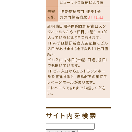
ヒューリック新宿ビル9階
最寄
JR新宿駅東口 徒歩1分
り駅
丸の内線新宿駅
B11出口
新宿東口眼科医院は新宿東口スタ
ジオアルタから3軒目、1階にauが
入っているビル9Fにあります。
1Fみずほ銀行新宿支店左脇にビル
入口があります（地下鉄B11出口直
結）。
ビル入口は休日（土曜、日曜、祝日）
でも開いています。
1Fビル入口からエントランスホー
ルを直進すると、自動ドアの奥にエ
レベータホールがあります。
エレベータで9Fまでお越しくださ
い。
サイト内を検索