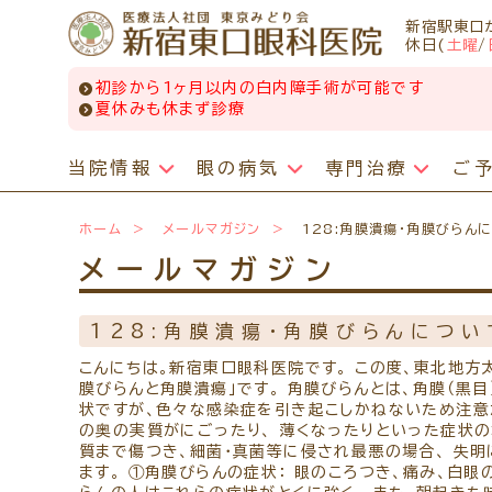
新宿駅東口
休日(
土曜
/
初診から1ヶ月以内の白内障手術が可能です
夏休みも休まず診療
当院情報
眼の病気
専門治療
ご
眼の病気
専門治療
WEB予約(来院日時の設定)
日帰り白内障手術
コンタクトレンズ診療
最新情報
ホーム
メールマガジン
128:角膜潰瘍・角膜びらん
感染症予防のための衛生環境整備の取り組み
小児眼科専門治療ぺージ
病名から探す
一般外来予約
手術担当医のご紹介
処方箋を推奨する理由
メールマガジン
症状から探す
網膜・硝子体疾患専門治療ページ
小児眼科専門治療を予約
白内障手術をおすすめする理由
定期検診について
医師のご紹介
構造から探す
ドライアイ専門治療ページ
コンタクトレンズ診療を予約
手術をするタイミング
コンタクトレンズの種類
128:角膜潰瘍・角膜びらんについ
ごあいさつ
緑内障専門治療ページ
白内障専門治療を予約
白内障手術の費用
遠近両用コンタクトレンズ
こんにちは。新宿東口眼科医院です。 この度、東北地方
当院勤務医師のご紹介
黄斑疾患専門治療ページ
白内障手術公開講座を予約
手術の方法・流れ
乱視用コンタクトレンズ
膜びらんと角膜潰瘍」です。 角膜びらんとは、角膜（黒目
お薬の使用方法
ぶどう膜炎専門治療ページ
網膜・硝子体専門治療を予約
手術後
サークルレンズについて
状ですが、色々な感染症を引き起こしかねないため注意
院内の様子・設備
の奥の実質がにごったり、 薄くなったりといった症状
角膜疾患専門治療ページ
ドライアイ専門治療を予約
多焦点レンズ・選定療養について
しばらく眼科受診していない方へ
質まで傷つき、細菌・真菌等に侵され最悪の場合、 失明
院内の様子
花粉症総合ページ
黄斑専門治療を予約
よくある質問
初めてコンタクトレンズを使う方へ
ます。 ①角膜びらんの症状： 眼のころつき、痛み、白
検査・治療・手術機器