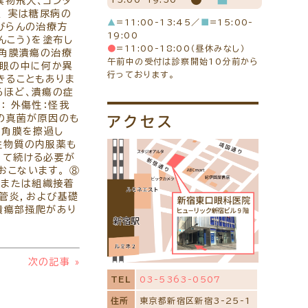
異物飛入、コンタ
クルート
、 実は糖尿病の
▲
=11:00-13:45／
■
=15:00-
びらんの治療方
ンフレットのダウンロード
19:00
んこう)を塗布し
●
=11:00-18:00（昼休みなし）
性角膜潰瘍の治療
午前中の受付は診察開始10分前から
、眼の中に何か異
行っております。
きることもありま
るほど、潰瘍の症
： 外傷性：怪我
類の真菌が原因のも
アクセス
の角膜を擦過し
生物質の内服薬も
って続ける必要が
おこないます。 ⑧
制または組織接着
血管炎，および基礎
潰瘍部掻爬があり
次の記事
»
TEL
03-5363-0507
住所
東京都新宿区新宿3-25-1