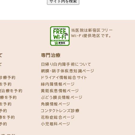
当医院は新宿区フリー
Wi-Fi提供地区です。
て
専門治療
て
日帰り白内障手術について
網膜・硝子体疾患知識ページ
ズ診療予約
ドライアイ情報総合サイト
を予約
緑内障情報ページ
門治療を予約
黄斑疾患情報ページ
治療を予約
ぶどう膜炎情報ページ
を予約
角膜情報ページ
予約
コンタクトレンズ診療
療を予約
花粉症総合ページ
予約
小児眼科ページ