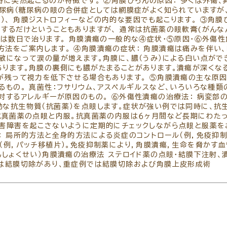
時に突然起こるのが特徴です。 ②角膜びらんの原因： 多くは外傷、
リ
糖尿病（糖尿病の眼の合併症としては網膜症がよく知られていますが
白内障
、 角膜ジストロフィーなどの内的な要因でも起こります。 ③角膜
パ
コンタクトレンズ診療
するだけということもありますが、 通常は抗菌薬の眼軟膏(がんな
常は数日で治ります。 角膜潰瘍の一般的な④症状・⑤原因・⑥外傷
方法をご案内します。 ④角膜潰瘍の症状： 角膜潰瘍は痛みを伴い
敏になって涙の量が増えます。角膜に、膿（うみ）による白い点がで
あります。角膜の裏側にも膿がたまることがあります。潰瘍が深くな
が残って視力を低下させる場合もあります。 ⑤角膜潰瘍の主な原因
るもの。 真菌性：フサリウム、アスペルギルスなど、いろいろな種
対するアレルギーが原因のもの。 ⑥外傷性潰瘍の治療法： 病変部
効な抗生物質（抗菌薬）を点眼します。症状が強い例では同時に、抗
 抗真菌薬の点眼と内服。抗真菌薬の内服は６ヶ月間など長期にわた
障害障害を起こさないように定期的にチェックしながら点眼と服薬を
： 局所的方法と全身的方法による炎症のコントロール（例，免疫抑
（例，パッチ移植片）。免疫抑制薬により，角膜潰瘍，生命を脅かす
んしょくせい）角膜潰瘍の治療法 ステロイド薬の点眼・結膜下注射、
では結膜切除があり、重症例では結膜切除および角膜上皮形成術