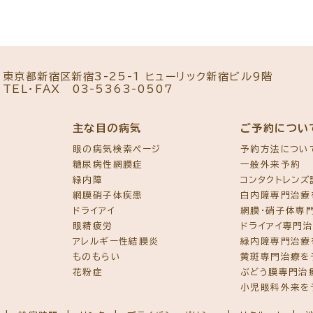
東京都新宿区新宿3-25-1 ヒューリック新宿ビル9階
TEL・FAX
03-5363-0507
主な目の病気
ご予約につい
眼の病気検索ページ
予約方法につい
糖尿病性網膜症
一般外来予約
緑内障
コンタクトレン
網膜硝子体疾患
白内障専門治療
ドライアイ
網膜・硝子体専
眼精疲労
ドライアイ専門
アレルギー性結膜炎
緑内障専門治療
ものもらい
黄斑専門治療を
花粉症
ぶどう膜専門治
小児眼科外来を