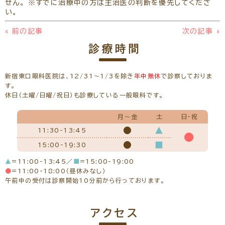
せん。 ※すでに治療中の方は主治医の判断を優先してくださ
い。
«
前の記事
次の記事
»
診療時間
新宿東口眼科医院は、12/31～1/3を除き
年中無休
で診察しておりま
す。
休日（土曜/日曜/祝日）も診療している一般眼科です。
月～金
土
日・祝
●
▲
11:30-13:45
●
●
■
15:00-19:30
▲
=11:00-13:45／
■
=15:00-19:00
●
=11:00-18:00（昼休みなし）
午前中の受付は診察開始10分前から行っております。
アクセス