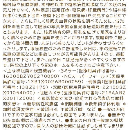
リクルート
パンフレットのダウンロード
緑内障や網膜剥離、視神経疾患や糖尿病性網膜症などの眼の病
気だけでなく、内科疾患（高眼圧症・糖尿病・肝臓病等）や脳神経
疾患（くも膜下出血・硬膜下出血・脳腫瘍等）を発見することがで
きます。 さらに詳しく眼底の血管の状態を調べるために、蛍光
剤を血管に流して眼底の写真を撮る蛍光眼底造影検査を行うこ
ともあります。 また、眼底検査の際、瞳孔を広げて眼底をより詳
しく調べるために散瞳薬を使うことがあります。散瞳剤を点眼し
てから数時間の間、まぶしく感じたり、ピントが合わせづらくな
ったりします。眼底検査のために散瞳をした日は、車の運転や自
転車の運転などは事故につながる可能性がありますので、運転
を避けて下さい。また、雨の日には足元が滑りやすくなりますの
で、階段の上り下りや駅のホームを歩くときもご注意下さい。
＜主な検眼鏡と検査機器＞ ・３ミラー（医療用具許可番号：
16300ＢＺＹ00270000） ・NCスーパーフィールド（医療用
具許可番号：13Ｂ1Ｘ00268000059） ・倒像鏡（医療用具許
可番号：13BZ2175） ・双眼（医療用具許可番号：22100ＢＺ
Ｘ01054000） ・眼底カメラ(医療用具許可番号：218ＡＡＢＺ
Ｘ00112000) ＜眼底検査で発見・診断される代表的な眼科
的疾患＞ ＊糖尿病性網膜症 ＊網膜剥離 ＊後部硝子体剥離 ＊
加齢黄斑変性症 ＊黄斑円孔 ＊黄斑浮腫 など ●一般の方向
けですので医学用語は必ずしも厳密ではありません。 ●無断で
の記事転載はご遠慮ください。 ●本文の内容は一般論の概括
的記述ですので、個々人の診断治療には必ずしも当てはまりま