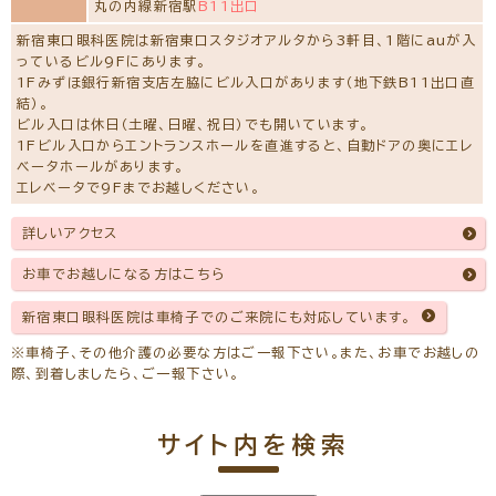
丸の内線新宿駅
B11出口
新宿東口眼科医院は新宿東口スタジオアルタから3軒目、1階にauが入
っているビル9Fにあります。
1Fみずほ銀行新宿支店左脇にビル入口があります（地下鉄B11出口直
結）。
ビル入口は休日（土曜、日曜、祝日）でも開いています。
1Fビル入口からエントランスホールを直進すると、自動ドアの奥にエレ
ベータホールがあります。
エレベータで9Fまでお越しください。
詳しいアクセス
お車でお越しになる方はこちら
新宿東口眼科医院は車椅子でのご来院にも対応しています。
※車椅子、その他介護の必要な方はご一報下さい。また、お車でお越しの
際、到着しましたら、ご一報下さい。
サイト内を検索