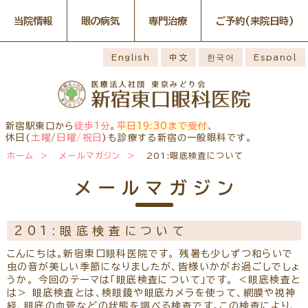
当院情報
眼の病気
専門治療
ご予約
(来院日時)
眼の病気
専門治療
WEB予約(来院日時の設定)
感染症予防のための衛生環境
最新情報
English
中文
한국어
Espanol
整備の取り組み
病名から探す
一般外来予約
症状から探す
網膜・硝子体疾患専門治療ペ
小児眼科専門治療を予約
小児眼科専門治療ぺージ
ージ
医師のご紹介
構造から探す
コンタクトレンズ診療を予約
白内障専門治療を予約
ごあいさつ
ドライアイ専門治療ページ
当院勤務医師のご紹介
緑内障専門治療ページ
白内障手術公開講座を予約
網膜・硝子体専門治療を予約
お薬の使用方法
院内の様子・設備
黄斑疾患専門治療ページ
ぶどう膜炎専門治療ページ
ドライアイ専門治療を予約
黄斑専門治療を予約
新宿駅東口から
徒歩1分
。
平日19:30まで受付
、
主な眼科疾患
院内の様子
検査・治療・手術機器
角膜疾患専門治療ページ
花粉症総合ページ
休日(
土曜
/
日曜/祝日
)も診療する新宿の一般眼科です。
緑内障専門治療を予約
ぶどう膜専門治療を予約
糖尿病性網膜症
緑内障
網膜硝子体疾患
診療のご案内
ホーム
メールマガジン
201:眼底検査について
予約をキャンセルする
抗VEGF抗体療法
ボツリヌス療法
アレルギー性結膜
診察時間・診療内容
担当医予定表
ドライアイ
眼精疲労
炎
学校近視のご案内
メールマガジン
ご予約方法
当院へお越しになる方へのお
診察の流れ
ものもらい
花粉症
白内障
日帰り白内障手術
願い
コンタクトレンズ
白内障手術をおすすめする理
問診票ダウンロード
手術担当医のご紹介
診療
由
201:眼底検査について
アクセス
コンタクトレンズ診療
当院へのアクセス
学校近視について
こんにちは。新宿東口眼科医院です。 残暑も少しずつ和らいで
しばらく眼科受診していない
虫の音が美しい季節になりましたが、皆様いかがお過ごしでしょ
コンタクトレンズの種類と特徴
方へ
メールマガジン
よくある質問
うか。 今回のテーマは「眼底検査について」です。 ＜眼底検査と
初めてコンタクトレンズを使う
は＞ 眼底検査とは、検眼鏡や眼底カメラを使って、網膜や視神
診療報酬に関する院内掲示
リンク
コンタクトレンズトラブル
方へ
経、眼底の血管などの状態を調べる検査です。この検査により、