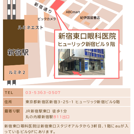
TEL
03-5363-0507
住所
東京都新宿区新宿3-25-1 ヒューリック新宿ビル9階
最寄り駅
JR新宿駅東口 徒歩1分
丸の内線新宿駅
B11出口
新宿東口眼科医院は新宿東口スタジオアルタから3軒目、1階にauが入
っているビル9Fにあります。