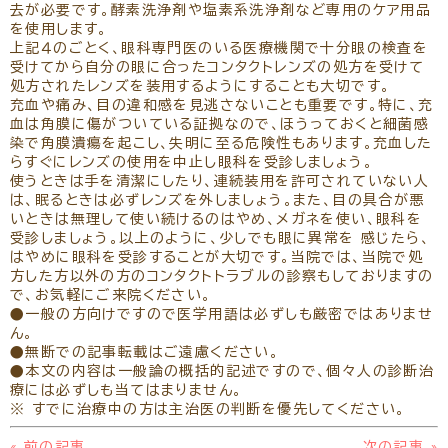
去が必要です。酵素洗浄剤や塩素系洗浄剤など専用のケア用品
を使用します。
上記４のごとく、眼科専門医のいる医療機関で十分眼の検査を
受けてから自分の眼に合ったコンタクトレンズの処方を受けて
処方されたレンズを装用するようにすることも大切です。
充血や痛み、目の違和感を見逃さないことも重要です。特に、充
血は角膜に傷がついている証拠なので、ほうっておくと細菌感
染で角膜潰瘍を起こし、失明に至る危険性もあります。充血した
らすぐにレンズの使用を中止し眼科を受診しましょう。
使うときは手を清潔にしたり、連続装用を許可されていない人
は、眠るときは必ずレンズを外しましょう。また、目の具合が悪
いときは無理して使い続けるのはやめ、メガネを使い、眼科を
受診しましょう。以上のように、少しでも眼に異常を 感じたら、
はやめに眼科を受診することが大切です。当院では、当院で処
方した方以外の方のコンタクトトラブルの診察もしておりますの
で、お気軽にご来院ください。
●一般の方向けですので医学用語は必ずしも厳密ではありませ
ん。
●無断での記事転載はご遠慮ください。
●本文の内容は一般論の概括的記述ですので、個々人の診断治
療には必ずしも当てはまりません。
※ すでに治療中の方は主治医の判断を優先してください。
«
前の記事
次の記事
»