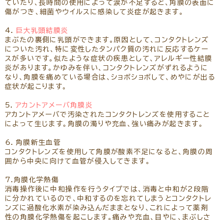
ていたり、長時間の使用によって涙が不足すると、角膜の表面に
傷がつき、細菌やウイルスに感染して炎症が起きます。
4．
巨大乳頭結膜炎
まぶたの裏側に乳頭ができます。原因として、コンタクトレンズ
についた汚れ、特に変性したタンパク質の汚れに反応するケー
スが多いです。似たような症状の疾患として、アレルギー性結膜
炎があります。かゆみを伴い、コンタクトレンズがずれるように
なり、角膜を痛めている場合は、ショボショボして、めやにが出る
症状が起こります。
5．
アカントアメーバ角膜炎
アカントアメーバで汚染されたコンタクトレンズを使用すること
によって生じます。角膜の濁りや充血、強い痛みが起きます。
6．角膜新生血管
コンタクトレンズを使用して角膜が酸素不足になると、角膜の周
囲から中央に向けて血管が侵入してきます。
7.角膜化学熱傷
消毒操作後に中和操作を行うタイプでは、消毒と中和が2段階
に分かれているので、中和するのを忘れてしまうとコンタクトレ
ンズに過酸化水素が染み込んだままとなり、これによって薬剤
性の角膜化学熱傷を起こします。痛みや充血、目やに、まぶしさ