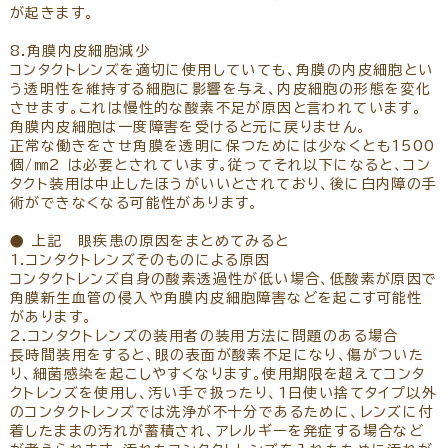
が起きます。
8.角膜内皮細胞減少
コンタクトレンズを適切に使用していても、角膜の内皮細胞とい
う透明性を維持する細胞に影響を与え、内皮細胞の形態を変化
させます。これは慢性的な酸素不足が原因と言われています。
角膜内皮細胞は一度障害を受けると元に戻りません。
正常な働きをさせ角膜を透明に保つためには少なくとも1500
個/㎜2 は必要とされています。従ってそれ以下になると、コン
タクト装用は中止したほうがいいとされており、後に白内障の手
術ができなくなる可能性があります。
● 上記 眼疾患の原因をまとめてみると
1.コンタクトレンズそのものによる原因
コンタクトレンズ自身の酸素透過性が低い場合、低酸素が原因で
角膜新生血管の侵入や角膜内皮細胞障害などを起こす可能性
があります。
2.コンタクトレンズの装用者の装用方法に問題のある場合
長時間装用をすると、眼の表面が酸素不足になり、傷がついた
り、細菌感染を起こしやすくなります。使用期限を超えてコンタ
クトレンズを使用し、汚い手で扱ったり、1日使い捨てタイプ以外
のコンタクトレンズでは洗浄が不十分であるために、レンズに付
着したままの汚れが蓄積され、アレルギーを発症する場合など