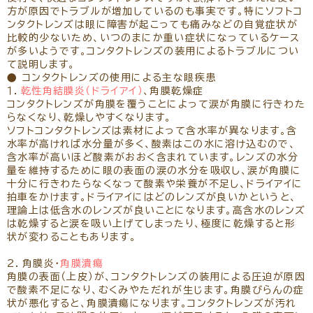
リクルート
パンフレットのダウンロード
方が原因でトラブルが増加しているのも事実です。特にソフトコ
ンタクトレンズは眼に障害が起こっても痛みなどの自覚症状が
比較的少ないため、いつのまにか重い症状になっているケース
が多いようです。コンタクトレンズの装用によるトラブルについ
て説明します。
● コンタクトレンズの使用による主な眼疾患
１．
乾性角結膜炎（ドライアイ）
、角膜乾燥症
コンタクトレンズが角膜を覆うことによって涙が角膜に行きわた
らなくなり、乾燥しやすくなります。
ソフトコンタクトレンズは素材によって含水率が異なります。含
水率が高ければ水分量が多く、酸素はこの水に溶け込むので、
含水率が高いほど酸素がおおく含まれています。レンズの水分
量を維持するために眼の表面の涙の水分を吸収し、涙が角膜に
十分に行きわたらなくなって酸素や栄養が不足し、ドライアイに
拍車をかけます。ドライアイにはどのレンズが良いかというと、
理論上は低含水のレンズが良いことになります。高含水のレンズ
は乾燥すると涙を吸い上げてしまったり、極度に乾燥すると形
状が変わることもあります。
2．角膜炎・
角膜潰瘍
角膜の表面（上皮）が、コンタクトレンズの装用による圧迫が原因
で酸素不足になり、むくみやただれが生じます。角膜びらんの症
状が悪化すると、角膜潰瘍になります。コンタクトレンズが汚れ