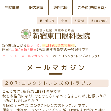
当院情報
眼の病気
専門治療
ご予約
(来院日時)
眼の病気
専門治療
WEB予約(来院日時の設定)
感染症予防のための衛生環境
最新情報
English
中文
한국어
Espanol
整備の取り組み
病名から探す
一般外来予約
症状から探す
網膜・硝子体疾患専門治療ペ
小児眼科専門治療を予約
小児眼科専門治療ぺージ
ージ
医師のご紹介
構造から探す
コンタクトレンズ診療を予約
白内障専門治療を予約
ごあいさつ
ドライアイ専門治療ページ
当院勤務医師のご紹介
緑内障専門治療ページ
白内障手術公開講座を予約
網膜・硝子体専門治療を予約
お薬の使用方法
院内の様子・設備
黄斑疾患専門治療ページ
ぶどう膜炎専門治療ページ
ドライアイ専門治療を予約
黄斑専門治療を予約
新宿駅東口から
徒歩1分
。
平日19:30まで受付
、
主な眼科疾患
院内の様子
検査・治療・手術機器
角膜疾患専門治療ページ
花粉症総合ページ
休日(
土曜
/
日曜/祝日
)も診療する新宿の一般眼科です。
緑内障専門治療を予約
ぶどう膜専門治療を予約
糖尿病性網膜症
緑内障
網膜硝子体疾患
診療のご案内
ホーム
メールマガジン
207:コンタクトレンズのトラブル
予約をキャンセルする
抗VEGF抗体療法
ボツリヌス療法
アレルギー性結膜
診察時間・診療内容
担当医予定表
ドライアイ
眼精疲労
炎
学校近視のご案内
メールマガジン
ご予約方法
当院へお越しになる方へのお
診察の流れ
ものもらい
花粉症
白内障
日帰り白内障手術
願い
コンタクトレンズ
白内障手術をおすすめする理
問診票ダウンロード
手術担当医のご紹介
診療
由
207:コンタクトレンズのトラブル
アクセス
コンタクトレンズ診療
当院へのアクセス
学校近視について
こんにちは。新宿東口眼科医院です。
しばらく眼科受診していない
秋も本格的になり、そろそろ寒くなってきましたが、皆様いかが
コンタクトレンズの種類と特徴
方へ
メールマガジン
よくある質問
お過ごしでしょうか？
初めてコンタクトレンズを使う
今回のテーマは「コンタクトレンズのトラブル」です。
診療報酬に関する院内掲示
リンク
コンタクトレンズトラブル
方へ
便利で、快適なコンタクトレンズですが、誤解やまちがえた使い