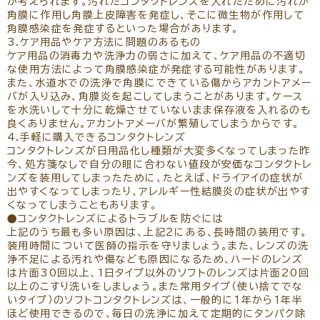
が考えられます。汚れたコンタクトレンズを入れたために汚れが
角膜に作用し角膜上皮障害を発症し、そこに微生物が作用して
角膜感染症を発症するといった場合があります。
3.ケア用品やケア方法に問題のあるもの
ケア用品の消毒力や洗浄力の弱さに加えて、ケア用品の不適切
な使用方法によって角膜感染症が発症する可能性があります。
また、水道水での洗浄で角膜にできている傷からアカントアメー
バが入り込み、角膜炎を起こしてしまうことがあります。ケース
を水洗いして十分に乾燥させていないまま保存液を入れるのも
良くありません。アカントアメーバが繁殖してしまうからです。
4.手軽に購入できるコンタクトレンズ
コンタクトレンズが日用品化し種類が大変多くなってしまった昨
今、処方箋なしで自分の眼に合わない値段が安価なコンタクトレ
ンズを装用してしまったために、たとえば、ドライアイの症状が
出やすくなってしまったり、アレルギー性結膜炎の症状が出やす
くなってしまうこともあります。
●コンタクトレンズによるトラブルを防ぐには
上記のうち最も多い原因は、上記２にある、長時間の装用です。
装用時間について医師の指示を守りましょう。また、レンズの洗
浄不足による汚れや傷なども原因になるため、ハードのレンズ
は片面30回以上、1日タイプ以外のソフトのレンズは片面20回
以上のこすり洗いをしましょう。また常用タイプ（使い捨てでな
いタイプ）のソフトコンタクトレンズは、一般的に1年から1年半
ほど使用できるので、毎日の洗浄に加えて定期的にタンパク除