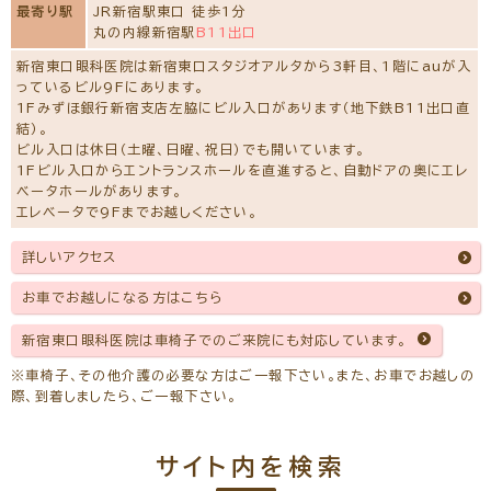
最寄り駅
JR新宿駅東口 徒歩1分
丸の内線新宿駅
B11出口
新宿東口眼科医院は新宿東口スタジオアルタから3軒目、1階にauが入
っているビル9Fにあります。
1Fみずほ銀行新宿支店左脇にビル入口があります（地下鉄B11出口直
結）。
ビル入口は休日（土曜、日曜、祝日）でも開いています。
1Fビル入口からエントランスホールを直進すると、自動ドアの奥にエレ
ベータホールがあります。
エレベータで9Fまでお越しください。
詳しいアクセス
お車でお越しになる方はこちら
新宿東口眼科医院は車椅子でのご来院にも対応しています。
※車椅子、その他介護の必要な方はご一報下さい。また、お車でお越しの
際、到着しましたら、ご一報下さい。
サイト内を検索