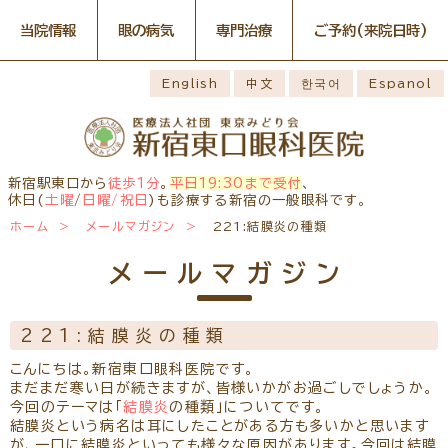
当院情報
眼の病気
専門治療
ご予約
(来院日時)
眼の病気
専門治療
WEB予約(来院日時の設定)
感染症予防のための衛生環境
最新情報
English
中文
한국어
Espanol
整備の取り組み
病名から探す
一般外来予約
症状から探す
網膜・硝子体疾患専門治療ペ
小児眼科専門治療を予約
小児眼科専門治療ぺージ
ージ
医師のご紹介
構造から探す
コンタクトレンズ診療を予約
白内障専門治療を予約
ごあいさつ
ドライアイ専門治療ページ
当院勤務医師のご紹介
緑内障専門治療ページ
白内障手術公開講座を予約
網膜・硝子体専門治療を予約
お薬の使用方法
院内の様子・設備
黄斑疾患専門治療ページ
ぶどう膜炎専門治療ページ
ドライアイ専門治療を予約
黄斑専門治療を予約
新宿駅東口から
徒歩1分
。
平日19:30まで受付
、
主な眼科疾患
院内の様子
検査・治療・手術機器
角膜疾患専門治療ページ
花粉症総合ページ
休日(
土曜
/
日曜/祝日
)も診療する新宿の一般眼科です。
緑内障専門治療を予約
ぶどう膜専門治療を予約
糖尿病性網膜症
緑内障
網膜硝子体疾患
診療のご案内
ホーム
メールマガジン
221:結膜炎の種類
予約をキャンセルする
抗VEGF抗体療法
ボツリヌス療法
アレルギー性結膜
診察時間・診療内容
担当医予定表
ドライアイ
眼精疲労
炎
学校近視のご案内
メールマガジン
ご予約方法
当院へお越しになる方へのお
診察の流れ
ものもらい
花粉症
白内障
日帰り白内障手術
願い
コンタクトレンズ
白内障手術をおすすめする理
問診票ダウンロード
手術担当医のご紹介
診療
由
221:結膜炎の種類
アクセス
コンタクトレンズ診療
当院へのアクセス
学校近視について
こんにちは。新宿東口眼科医院です。
しばらく眼科受診していない
まだまだ寒い日が続きますが、皆様いかがお過ごしでしょうか。
コンタクトレンズの種類と特徴
方へ
メールマガジン
よくある質問
今回のテーマは「
結膜炎
の種類」についてです。
初めてコンタクトレンズを使う
結膜炎という病名は耳にしたことがある方も多いかと思います
診療報酬に関する院内掲示
リンク
コンタクトレンズトラブル
方へ
が、一口に結膜炎といっても様々な原因があります。今回は結膜