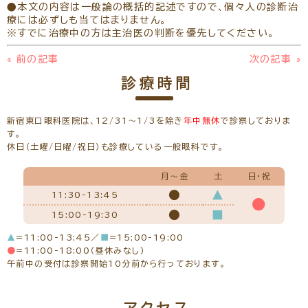
●本文の内容は一般論の概括的記述ですので、個々人の診断治
療には必ずしも当てはまりません。
※すでに治療中の方は主治医の判断を優先してください。
«
前の記事
次の記事
»
診療時間
新宿東口眼科医院は、12/31～1/3を除き
年中無休
で診察しておりま
す。
休日（土曜/日曜/祝日）も診療している一般眼科です。
月～金
土
日・祝
●
▲
11:30-13:45
●
●
■
15:00-19:30
▲
=11:00-13:45／
■
=15:00-19:00
●
=11:00-18:00（昼休みなし）
午前中の受付は診察開始10分前から行っております。