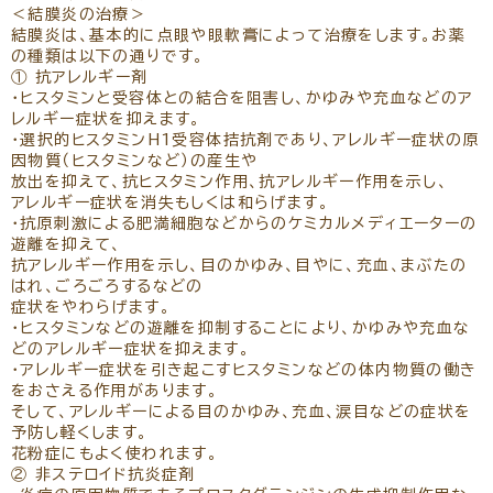
＜結膜炎の治療＞
結膜炎は、基本的に点眼や眼軟膏によって治療をします。お薬
の種類は以下の通りです。
① 抗アレルギー剤
・ヒスタミンと受容体との結合を阻害し、かゆみや充血などのア
レルギー症状を抑えます。
・選択的ヒスタミンH1受容体拮抗剤であり、アレルギー症状の原
因物質（ヒスタミンなど）の産生や
放出を抑えて、抗ヒスタミン作用、抗アレルギー作用を示し、
アレルギー症状を消失もしくは和らげます。
・抗原刺激による肥満細胞などからのケミカルメディエーターの
遊離を抑えて、
抗アレルギー作用を示し、目のかゆみ、目やに、充血、まぶたの
はれ、ごろごろするなどの
症状をやわらげます。
・ヒスタミンなどの遊離を抑制することにより、かゆみや充血な
どのアレルギー症状を抑えます。
・アレルギー症状を引き起こすヒスタミンなどの体内物質の働き
をおさえる作用があります。
そして、アレルギーによる目のかゆみ、充血、涙目などの症状を
予防し軽くします。
花粉症にもよく使われます。
② 非ステロイド抗炎症剤