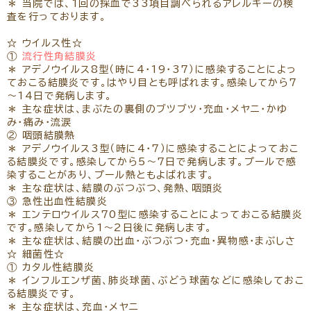
＊ 当院では、1回の採血で33項目調べられるアレルギーの検
査を行っております。
☆ ウイルス性☆
①
流行性角結膜炎
＊ アデノウイルス8型（時に4・19・37）に感染することによっ
ておこる結膜炎です。はやり目とも呼ばれます。感染してから7
～14日で発病します。
＊ 主な症状は、まぶたの裏側のブツブツ・充血・メヤニ・かゆ
み・痛み・流涙
② 咽頭結膜熱
＊ アデノウイルス3型（時に4・7）に感染することによっておこ
る結膜炎です。感染してから5～7日で発病します。プールで感
染することがあり、プール熱ともよばれます。
＊ 主な症状は、結膜のぶつぶつ、発熱、咽頭炎
③ 急性出血性結膜炎
＊ エンテロウイルス70型に感染することによっておこる結膜炎
です。感染してから1～2日後に発病します。
＊ 主な症状は、結膜の出血・ぶつぶつ・充血・異物感・まぶしさ
☆ 細菌性☆
① カタル性結膜炎
＊ インフルエンザ菌、肺炎球菌、ぶどう球菌などに感染しておこ
る結膜炎です。
＊ 主な症状は、充血・メヤニ