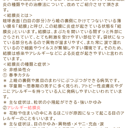
リクルート
パンフレットのダウンロード
炎の種類やその治療法について、改めてご紹介させて頂きま
す。
＜結膜炎とは＞
眼球表面（白目の部分）から瞼の裏側にかけてつないでいる薄
い膜を「結膜」と呼び、この結膜に炎症が起きている状態を「結
膜炎」といいます。結膜は、まぶたを開いている間ずっと外部に
さらされていて、とても刺激を受けやすい部位です。袋状になっ
ている部分もあるので異物が溜まりやすく、また常に涙で濡れ
ているので細菌やウイルスが繁殖しやすい環境です。そのため、
結膜は感染やアレルギーなどによる炎症が起きやすいと言われ
ています。
＜結膜炎の種類と症状＞
☆ 非感染性☆
① 春季カタル
＊ 上瞼の裏側や黒目のまわりにぶつぶつができる病気です。
＊ 学童期～思春期の男子に多く見られ、アトピー性皮膚炎やダ
ニにアレルギーを持っている人に発病しやすいといわれていま
す。
＊ 主な症状は、粒状の小隆起ができる・強いかゆみ
②
アレルギー結膜炎
＊ 花粉や住まいの中にあるほこりが原因になって起こる目のア
レルギーのことをいいます。
＊ 主な症状は、目のかゆみ・異物感・メヤニ・充血・涙