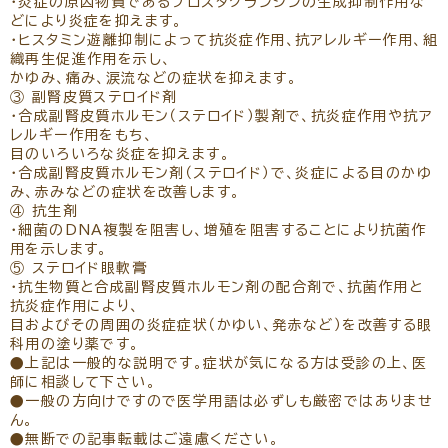
・炎症の原因物質であるプロスタグランジンの生成抑制作用な
どにより炎症を抑えます。
・ヒスタミン遊離抑制によって抗炎症作用、抗アレルギー作用、組
織再生促進作用を示し、
かゆみ、痛み、涙流などの症状を抑えます。
③ 副腎皮質ステロイド剤
・合成副腎皮質ホルモン（ステロイド）製剤で、抗炎症作用や抗ア
レルギー作用をもち、
目のいろいろな炎症を抑えます。
・合成副腎皮質ホルモン剤（ステロイド）で、炎症による目のかゆ
み、赤みなどの症状を改善します。
④ 抗生剤
・細菌のDNA複製を阻害し、増殖を阻害することにより抗菌作
用を示します。
⑤ ステロイド眼軟膏
・抗生物質と合成副腎皮質ホルモン剤の配合剤で、抗菌作用と
抗炎症作用により、
目およびその周囲の炎症症状（かゆい、発赤など）を改善する眼
科用の塗り薬です。
●上記は一般的な説明です。症状が気になる方は受診の上、医
師に相談して下さい。
●一般の方向けですので医学用語は必ずしも厳密ではありませ
ん。
●無断での記事転載はご遠慮ください。