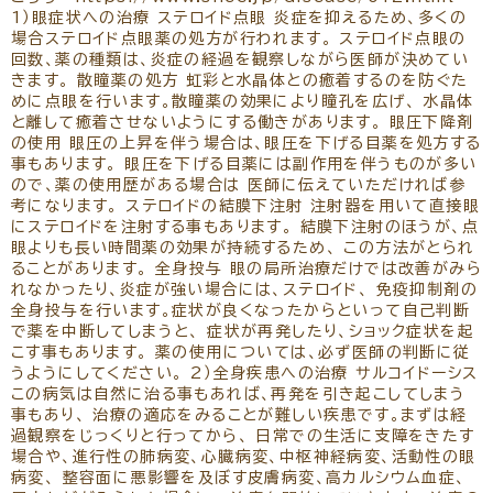
リクルート
パンフレットのダウンロード
1）眼症状への治療 ステロイド点眼 炎症を抑えるため、多くの
場合ステロイド点眼薬の処方が行われます。 ステロイド点眼の
回数、薬の種類は、炎症の経過を観察しながら医師が決めてい
きます。 散瞳薬の処方 虹彩と水晶体との癒着するのを防ぐた
めに点眼を行います。散瞳薬の効果により瞳孔を広げ、 水晶体
と離して癒着させないようにする働きがあります。 眼圧下降剤
の使用 眼圧の上昇を伴う場合は、眼圧を下げる目薬を処方する
事もあります。 眼圧を下げる目薬には副作用を伴うものが多い
ので、薬の使用歴がある場合は 医師に伝えていただければ参
考になります。 ステロイドの結膜下注射 注射器を用いて直接眼
にステロイドを注射する事もあります。 結膜下注射のほうが、点
眼よりも長い時間薬の効果が持続するため、 この方法がとられ
ることがあります。 全身投与 眼の局所治療だけでは改善がみら
れなかったり、炎症が強い場合には、ステロイド、 免疫抑制剤の
全身投与を行います。症状が良くなったからといって自己判断
で薬を中断してしまうと、 症状が再発したり、ショック症状を起
こす事もあります。 薬の使用については、必ず医師の判断に従
うようにしてください。 2）全身疾患への治療 サルコイドーシス
この病気は自然に治る事もあれば、再発を引き起こしてしまう
事もあり、 治療の適応をみることが難しい疾患です。まずは経
過観察をじっくりと行ってから、 日常での生活に支障をきたす
場合や、進行性の肺病変、心臓病変、中枢神経病変、活動性の眼
病変、 整容面に悪影響を及ぼす皮膚病変、高カルシウム血症、