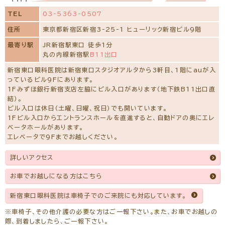
TEL
03-5363-0507
住所
東京都新宿区新宿3-25-1 ヒューリック新宿ビル9階
最寄り駅
JR新宿駅東口 徒歩1分
丸の内線新宿駅
B11出口
新宿東口眼科医院は新宿東口スタジオアルタから3軒目、1階にauが入
っているビル9Fにあります。
1Fみずほ銀行新宿支店左脇にビル入口があります（地下鉄B11出口直
結）。
ビル入口は休日（土曜、日曜、祝日）でも開いています。
1Fビル入口からエントランスホールを直進すると、自動ドアの奥にエレ
ベータホールがあります。
エレベータで9Fまでお越しください。
詳しいアクセス
お車でお越しになる方はこちら
新宿東口眼科医院は車椅子でのご来院にも対応しています。
※車椅子、その他介護の必要な方はご一報下さい。また、お車でお越しの
際、到着しましたら、ご一報下さい。