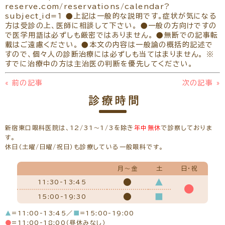
reserve.com/reservations/calendar?
subject_id=1 ●上記は一般的な説明です。症状が気になる
方は受診の上、医師に相談して下さい。 ●一般の方向けですの
で医学用語は必ずしも厳密ではありません。 ●無断での記事転
載はご遠慮ください。 ●本文の内容は一般論の概括的記述で
すので、個々人の診断治療には必ずしも当てはまりません。 ※
すでに治療中の方は主治医の判断を優先してください。
«
前の記事
次の記事
»
診療時間
新宿東口眼科医院は、12/31～1/3を除き
年中無休
で診察しておりま
す。
休日（土曜/日曜/祝日）も診療している一般眼科です。
月～金
土
日・祝
●
▲
11:30-13:45
●
●
■
15:00-19:30
▲
=11:00-13:45／
■
=15:00-19:00
●
=11:00-18:00（昼休みなし）