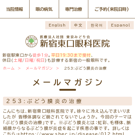
当院情報
眼の病気
専門治療
ご予約
(来院日時)
眼の病気
専門治療
WEB予約(来院日時の設定)
感染症予防のための衛生環境
最新情報
English
中文
한국어
Espanol
整備の取り組み
病名から探す
一般外来予約
症状から探す
網膜・硝子体疾患専門治療ペ
小児眼科専門治療を予約
小児眼科専門治療ぺージ
ージ
医師のご紹介
構造から探す
コンタクトレンズ診療を予約
白内障専門治療を予約
ごあいさつ
ドライアイ専門治療ページ
当院勤務医師のご紹介
緑内障専門治療ページ
白内障手術公開講座を予約
網膜・硝子体専門治療を予約
お薬の使用方法
院内の様子・設備
黄斑疾患専門治療ページ
ぶどう膜炎専門治療ページ
ドライアイ専門治療を予約
黄斑専門治療を予約
新宿駅東口から
徒歩1分
。
平日19:30まで受付
、
主な眼科疾患
院内の様子
検査・治療・手術機器
角膜疾患専門治療ページ
花粉症総合ページ
休日(
土曜
/
日曜/祝日
)も診療する新宿の一般眼科です。
緑内障専門治療を予約
ぶどう膜専門治療を予約
糖尿病性網膜症
緑内障
網膜硝子体疾患
診療のご案内
ホーム
メールマガジン
253:ぶどう膜炎の治療
予約をキャンセルする
抗VEGF抗体療法
ボツリヌス療法
アレルギー性結膜
診察時間・診療内容
担当医予定表
ドライアイ
眼精疲労
炎
学校近視のご案内
メールマガジン
ご予約方法
当院へお越しになる方へのお
診察の流れ
ものもらい
花粉症
白内障
日帰り白内障手術
願い
コンタクトレンズ
白内障手術をおすすめする理
問診票ダウンロード
手術担当医のご紹介
診療
由
253:ぶどう膜炎の治療
アクセス
コンタクトレンズ診療
当院へのアクセス
学校近視について
こんにちは、新宿東口眼科医院です。徐々に冷え込んでまいりま
しばらく眼科受診していない
したが 皆様体調など崩されてないでしょうか。 今回のテーマは
コンタクトレンズの種類と特徴
方へ
メールマガジン
よくある質問
「ぶどう膜炎の治療」です。 ※ぶどう膜炎とは：虹彩、毛様体、脈
初めてコンタクトレンズを使う
絡膜からなるぶどう膜が炎症を起こす疾患の事です。 詳しくは
診療報酬に関する院内掲示
リンク
コンタクトレンズトラブル
方へ
こちら→https://www.shec.jp/disease/012.html