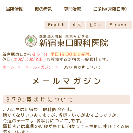
当院情報
眼の病気
専門治療
ご予約
(来院日時)
眼の病気
専門治療
WEB予約(来院日時の設定)
感染症予防のための衛生環境
最新情報
English
中文
한국어
Espanol
整備の取り組み
病名から探す
一般外来予約
症状から探す
網膜・硝子体疾患専門治療ペ
小児眼科専門治療を予約
小児眼科専門治療ぺージ
ージ
医師のご紹介
構造から探す
コンタクトレンズ診療を予約
白内障専門治療を予約
ごあいさつ
ドライアイ専門治療ページ
当院勤務医師のご紹介
緑内障専門治療ページ
白内障手術公開講座を予約
網膜・硝子体専門治療を予約
お薬の使用方法
院内の様子・設備
黄斑疾患専門治療ページ
ぶどう膜炎専門治療ページ
ドライアイ専門治療を予約
黄斑専門治療を予約
新宿駅東口から
徒歩1分
。
平日19:30まで受付
、
主な眼科疾患
院内の様子
検査・治療・手術機器
角膜疾患専門治療ページ
花粉症総合ページ
休日(
土曜
/
日曜/祝日
)も診療する新宿の一般眼科です。
緑内障専門治療を予約
ぶどう膜専門治療を予約
糖尿病性網膜症
緑内障
網膜硝子体疾患
診療のご案内
ホーム
メールマガジン
379:翼状片について
予約をキャンセルする
抗VEGF抗体療法
ボツリヌス療法
アレルギー性結膜
診察時間・診療内容
担当医予定表
ドライアイ
眼精疲労
炎
学校近視のご案内
メールマガジン
ご予約方法
当院へお越しになる方へのお
診察の流れ
ものもらい
花粉症
白内障
日帰り白内障手術
願い
コンタクトレンズ
白内障手術をおすすめする理
問診票ダウンロード
手術担当医のご紹介
診療
由
379:翼状片について
アクセス
コンタクトレンズ診療
当院へのアクセス
学校近視について
こんにちは新宿東口眼科医院です。
しばらく眼科受診していない
暖かくなりつつありますが、皆様はいかがおすごしですか。
コンタクトレンズの種類と特徴
方へ
メールマガジン
よくある質問
今週のテーマは「翼状片について」です。
初めてコンタクトレンズを使う
翼状片とは鼻側の結膜が黒目に向かって三角形に伸びてくる病
診療報酬に関する院内掲示
リンク
コンタクトレンズトラブル
方へ
気をいいます。