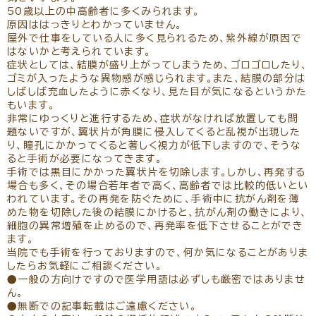
リクルート
パンフレットのダウンロード
50歳以上の中高齢者に多くみられます。
原因ははっきりとわかっていません。
屋外で仕事をしている人に多く見られるため、紫外線が原因で
はないかと考えられています。
症状としては、結膜が盛り上がってしまうため、ゴロゴロしたり、
ゴミが入ったような異物感が感じられます。また、結膜の部分は
しばしば充血したように赤くなり、見た目が気になるというかた
もいます。
非常にゆっくりと進行するため、症状がなければ放置しても問
題ないですが、翼状片が角膜に侵入してくると乱視が出現した
り、瞳孔にかかってくると著しく視力が低下しますので、そうな
ると手術が必要になってきます。
手術では黒目にかかった翼状片を切除します。しかし、再発する
場合も多く、その場合若年者で高く、高齢者では比較的低いとい
われています。その再発を防ぐために、手術中に抗がん剤を薄
めた物を切除した後の結膜にかけると、抗がん剤の働きにより、
細胞の異常増殖を止めるので、再発率を低下させることができ
ます。
当院でも手術を行っておりますので、何か気になることがありま
したらお気軽にご相談ください。
●一般の方向けですので医学用語は必ずしも厳密ではありませ
ん。
●無断での記事転載はご遠慮ください。