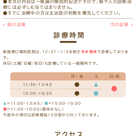
●本文の内容は一般論の概括的記述ですので、個々人の診断治
療には必ずしも当てはまりません。
●すでに治療中の方は主治医の判断を優先してください。
«
前の記事
次の記事
»
診療時間
新宿東口眼科医院は、12/31～1/3を除き
年中無休
で診察しておりま
す。
休日（土曜/日曜/祝日）も診療している一般眼科です。
月～金
土
日・祝
●
▲
11:30-13:45
●
●
■
15:00-19:30
▲
=11:00-13:45／
■
=15:00-19:00
●
=11:00-18:00（昼休みなし）
午前中の受付は診察開始10分前から行っております。
アクセス