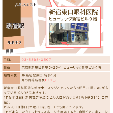
TEL
03-5363-0507
住所
東京都新宿区新宿3-25-1 ヒューリック新宿ビル9階
最寄り駅
JR新宿駅東口 徒歩1分
丸の内線新宿駅
B11出口
新宿東口眼科医院は新宿東口スタジオアルタから3軒目、1階にauが入
っているビル9Fにあります。
1Fみずほ銀行新宿支店左脇にビル入口があります（地下鉄B11出口直
結）。
ビル入口は休日（土曜、日曜、祝日）でも開いています。
1Fビル入口からエントランスホールを直進すると、自動ドアの奥にエレ