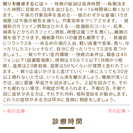
眠りを確保するには＞
・ 快眠の秘訣は起床時間・・・毎朝決ま
った時間に目覚め、日光を浴びると、14～16時間後に眠くなり
ます。 ・ 午後の作業効率を高める・・・昼のわずかな昼寝（15分
程度）は午後の眠気を減らし、作業効率をアップさせます。 ・ 就
寝前のカフェイン摂取はひかえる・・・就寝前のコーヒー、紅茶、
緑茶などからのカフェイン摂取、喫煙は寝つきを悪くし、睡眠の
質を低下させます。睡眠薬代わりの寝酒も厳禁です。 ・ 就寝前
にリラックスを・・・ぬるめの湯の入浴、軽い読書や音楽、香り、ゆ
ったりしたストレッチなど、自分に合ったリラックス法を見つけ
ましょう。 ・ 眠りやすい室内環境・・・快眠の条件は、騒音は40
フォン以下（図書館程度）、照明は30ルクス以下（月明かり程
度）、温度は20度前後、湿度は50％くらいが理想と言われてい
ます。 ・ 眠りは追いかけると逃げていく・・・床に入っても30分
以上眠れないときは、いったん床を離れましょう。睡眠が浅いと
きは、逆に遅寝・早起きを試みましょう。 上記を試みても、それ
でも眠れない場合、不眠症が考えられます。 不眠の方、不眠で
目に症状がある方は、それぞれ内科、眼科受診をお勧めします。
これらの症状がある方は早めに医師に相談をしましょう。
«
前の記事
次の記事
»
診療時間