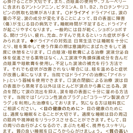
心掛けることが大切です。また、点眼薬の使用や、ブルーベリー
に含まれるアントシアニン、ビタミンＡ、Ｂ1、Ｂ2、カロチンやリコ
ピンの摂取も効果があります。
○ドライアイ
ドライアイは、涙の
量の不足、涙の成分が変化することによって、目の表面に障害
（傷）が生じる目の病気です。睡眠時間が不足すると、ドライアイ
が起こりやすくなります。 一般的には目が乾く、ショボショボす
る、開けづらい、疲れ、充血、かすんで見えるといった症状が多く
みられます。 ◆ドライアイの対処法 日常生活では睡眠を十分に
とり、眼を集中して使う作業の際は意識的にまばたきをして適
度に休憩をとります。 □点眼液・眼軟膏による治療 涙液分泌自
体を促進させる薬物はなく、人工涙液や角膜保護成分を含んだ
点眼薬や眼軟膏を使用し、不足した涙液の補充を行う方法で
す。 それでも症状が改善されない場合には、眼を温めると症状
が改善し楽になります。 当院ではドライアイの治療に「アイホッ
ト」という器械を使用できます。 □涙点閉鎖による治療 涙は目
の表面から蒸発する以外はほとんどが涙点から鼻に出る為、涙
点を閉じて涙の流出を抑え、涙を眼の表面に十分に溜める方法
です。 当院では「シリコン性涙点プラグ」と「コラーゲン製涙点プ
ラグ」を利用した治療をしております。 気になる方は眼科医に
ご相談ください。
＜目の健康のために＞
目の健康のために
は、適度な睡眠をとることが大切です。 適度な睡眠は目の周辺
の筋肉や視神経をリラックスさせることができます。そして、目
の周りの血行がよくなるので、まぶたも軽く、視界もスッキリし
ます。 質の良い睡眠を日ごろから心がけましょう。
＜質の高い