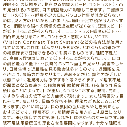
リクルート
パンフレットのダウンロード
睡眠不足の状態だと、物を見る認識スピード、コントラスト（凹凸
を見分ける）の感度、目の調整能力に影響してきます。 □認識ス
ピードの低下・・・睡眠不足の日にパソコン仕事がはかどらない
のは、見え方のせいかもしれません。睡眠不足で頭がぼんやりす
ると、網膜から脳への情報の伝達速度が遅くなり、認識スピード
が低下することが考えられます。 □コントラスト感度の低下・・・
凹凸を見分けることを、コントラスト感度といい、VCTS
(Vision Contrast Test System)などの検査法が使用さ
れています。これは、ぼんやりしたものが、どれくらいの細かさ
の縞模様まで認識できるのかを調べるものです。睡眠不足だ
と、高周波数領域において低下することが考えられます。 □目
の調節能力の低下・・・長時間パソコン画面を見たり、読書をした
り、日常生活で近距離を見る機会は多いものです。近距離を見
る時には、調節力がかかります。睡眠不足だと、調節力が乏しい
状態になり、近見視力は低下すると考えられます。
＜睡眠不足
が原因となる疾患＞
○眼精疲労
眼精疲労は、眼を使う作業を
続けることによって、目が重い、ショボショボする、眼痛、充血、
かすみや視力の低下などの症状が現れます。 また眼精疲労は目
以外にも、肩こりや、胃痛や食欲不振、便秘なども起こることが
あります。ひどい場合は、目の裏側の強い痛みや吐き気をもよ
おすほどです。 睡眠不足は、眼精疲労を引き起こす原因になり
ます。 ◆眼精疲労の対処法 疲れた目は休めるのが一番です。睡
眠不足は眼精疲労を悪化させる要因になります。十分な睡眠を