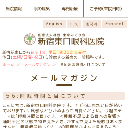
当院情報
眼の病気
専門治療
ご予約
(来院日時)
眼の病気
専門治療
WEB予約(来院日時の設定)
感染症予防のための衛生環境
最新情報
English
中文
한국어
Espanol
整備の取り組み
病名から探す
一般外来予約
症状から探す
網膜・硝子体疾患専門治療ペ
小児眼科専門治療を予約
小児眼科専門治療ぺージ
ージ
医師のご紹介
構造から探す
コンタクトレンズ診療を予約
白内障専門治療を予約
ごあいさつ
ドライアイ専門治療ページ
当院勤務医師のご紹介
緑内障専門治療ページ
白内障手術公開講座を予約
網膜・硝子体専門治療を予約
お薬の使用方法
院内の様子・設備
黄斑疾患専門治療ページ
ぶどう膜炎専門治療ページ
ドライアイ専門治療を予約
黄斑専門治療を予約
新宿駅東口から
徒歩1分
。
平日19:30まで受付
、
主な眼科疾患
院内の様子
検査・治療・手術機器
角膜疾患専門治療ページ
花粉症総合ページ
休日(
土曜
/
日曜/祝日
)も診療する新宿の一般眼科です。
緑内障専門治療を予約
ぶどう膜専門治療を予約
糖尿病性網膜症
緑内障
網膜硝子体疾患
診療のご案内
ホーム
メールマガジン
56:睡眠時間と目について
予約をキャンセルする
抗VEGF抗体療法
ボツリヌス療法
アレルギー性結膜
診察時間・診療内容
担当医予定表
ドライアイ
眼精疲労
炎
学校近視のご案内
メールマガジン
ご予約方法
当院へお越しになる方へのお
診察の流れ
ものもらい
花粉症
白内障
日帰り白内障手術
願い
コンタクトレンズ
白内障手術をおすすめする理
問診票ダウンロード
手術担当医のご紹介
診療
由
56:睡眠時間と目について
アクセス
コンタクトレンズ診療
当院へのアクセス
学校近視について
こんにちは、新宿東口眼科医院です。 そぞろに冷たい日が続い
しばらく眼科受診していない
ておりますが、風邪などひかぬようご自愛ください。 今週のテ
コンタクトレンズの種類と特徴
方へ
メールマガジン
よくある質問
ーマは「睡眠時間と目」です。
＜睡眠不足による目への影響＞
初めてコンタクトレンズを使う
睡眠不足の状態で物を見たとき、かすんで見えた経験はありま
診療報酬に関する院内掲示
リンク
コンタクトレンズトラブル
方へ
せんか。 眼精疲労時、パソコンの画面がかすんで見えるように、