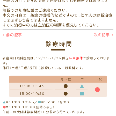
一般の方向けですので医学用語は必ずしも厳密ではありませ
ん。
無断での記事転載はご遠慮ください。
本文の内容は一般論の概括的記述ですので、個々人の診断治療
には必ずしも当てはまりません。
すでに治療中の方は主治医の判断を優先してください。
«
前の記事
次の記事
»
診療時間
新宿東口眼科医院は、12/31～1/3を除き
年中無休
で診察しておりま
す。
休日（土曜/日曜/祝日）も診療している一般眼科です。
月～金
土
日・祝
●
▲
11:30-13:45
●
●
■
15:00-19:30
▲
=11:00-13:45／
■
=15:00-19:00
●
=11:00-18:00（昼休みなし）
午前中の受付は診察開始10分前から行っております。