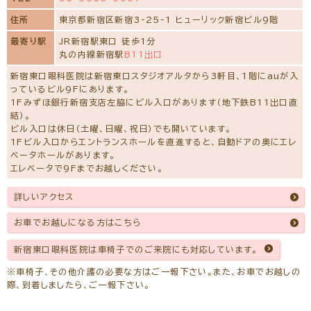
住所
東京都新宿区新宿3-25-1 ヒューリック新宿ビル9階
最寄り駅
JR新宿駅東口 徒歩1分
丸の内線新宿駅
B11出口
新宿東口眼科医院は新宿東口スタジオアルタから3軒目、1階にauが入
っているビル9Fにあります。
1Fみずほ銀行新宿支店左脇にビル入口があります（地下鉄B11出口直
結）。
ビル入口は休日（土曜、日曜、祝日）でも開いています。
1Fビル入口からエントランスホールを直進すると、自動ドアの奥にエレ
ベータホールがあります。
エレベータで9Fまでお越しください。
詳しいアクセス
お車でお越しになる方はこちら
新宿東口眼科医院は車椅子でのご来院にも対応しています。
※車椅子、その他介護の必要な方はご一報下さい。また、お車でお越しの
際、到着しましたら、ご一報下さい。