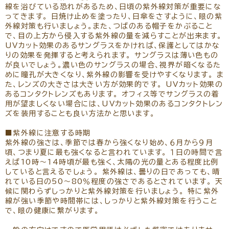
線を浴びている恐れがあるため、日頃の紫外線対策が重要にな
ってきます。 日焼け止めを塗ったり、日傘をさすように、眼の紫
外線対策も行いましょう。また、つばのある帽子をかぶること
で、目の上方から侵入する紫外線の量を減らすことが出来ます。
UVカット効果のあるサングラスをかければ、保護としてはかな
りの効果を発揮すると考えられます。 サングラスは薄い色もの
が良いでしょう。濃い色のサングラスの場合、視界が暗くなるた
めに瞳孔が大きくなり、紫外線の影響を受けやすくなります。 ま
た、レンズの大きさは大きい方が効果的です。 UVカット効果の
あるコンタクトレンズもあります。 オフィス等でサングラスの着
用が望ましくない場合には、UVカット効果のあるコンタクトレン
ズを装用することも良い方法かと思います。
■紫外線に注意する時期
紫外線の強さは、季節では春から強くなり始め、６月から９月
頃、つまり夏に最も強くなると言われています。 １日の時間で言
えば10時～14時頃が最も強く、太陽の光の量とある程度比例
していると言えるでしょう。 紫外線は、曇りの日であっても、晴
れている日の50～80％程度の強さであるとされています。 天
候に関わらずしっかりと紫外線対策を行いましょう。 特に紫外
線が強い季節や時間帯には、しっかりと紫外線対策を行うこと
で、眼の健康に繋がります。