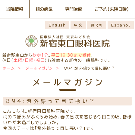
当院情報
眼の病気
専門治療
ご予約
(来院日時)
眼の病気
専門治療
WEB予約(来院日時の設定)
感染症予防のための衛生環境
最新情報
English
中文
한국어
Espanol
整備の取り組み
病名から探す
一般外来予約
症状から探す
網膜・硝子体疾患専門治療ペ
小児眼科専門治療を予約
小児眼科専門治療ぺージ
ージ
医師のご紹介
構造から探す
コンタクトレンズ診療を予約
白内障専門治療を予約
ごあいさつ
ドライアイ専門治療ページ
当院勤務医師のご紹介
緑内障専門治療ページ
白内障手術公開講座を予約
網膜・硝子体専門治療を予約
お薬の使用方法
院内の様子・設備
黄斑疾患専門治療ページ
ぶどう膜炎専門治療ページ
ドライアイ専門治療を予約
黄斑専門治療を予約
新宿駅東口から
徒歩1分
。
平日19:30まで受付
、
主な眼科疾患
院内の様子
検査・治療・手術機器
角膜疾患専門治療ページ
花粉症総合ページ
休日(
土曜
/
日曜/祝日
)も診療する新宿の一般眼科です。
緑内障専門治療を予約
ぶどう膜専門治療を予約
糖尿病性網膜症
緑内障
網膜硝子体疾患
診療のご案内
ホーム
メールマガジン
894:紫外線って目に悪い？
予約をキャンセルする
抗VEGF抗体療法
ボツリヌス療法
アレルギー性結膜
診察時間・診療内容
担当医予定表
ドライアイ
眼精疲労
炎
学校近視のご案内
メールマガジン
ご予約方法
当院へお越しになる方へのお
診察の流れ
ものもらい
花粉症
白内障
日帰り白内障手術
願い
コンタクトレンズ
白内障手術をおすすめする理
問診票ダウンロード
手術担当医のご紹介
診療
由
894:紫外線って目に悪い？
アクセス
コンタクトレンズ診療
当院へのアクセス
学校近視について
こんにちは。新宿東口眼科医院です。
しばらく眼科受診していない
梅のつぼみがふくらみ始め、春の息吹を感じる今日この頃、皆様
コンタクトレンズの種類と特徴
方へ
メールマガジン
よくある質問
いかがお過ごしでしょうか。
初めてコンタクトレンズを使う
今回のテーマは「紫外線って目に悪い？」です。
診療報酬に関する院内掲示
リンク
コンタクトレンズトラブル
方へ