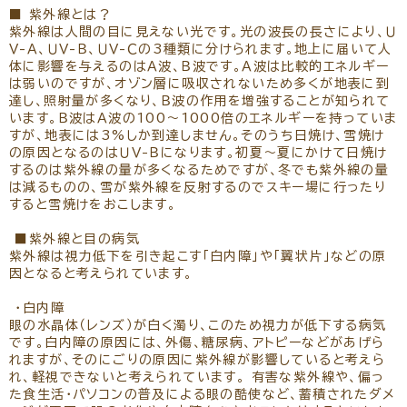
リクルート
パンフレットのダウンロード
■ 紫外線とは？
紫外線は人間の目に見えない光です。光の波長の長さにより、Ｕ
Ｖ-Ａ、ＵＶ-Ｂ、ＵＶ-Ｃの3種類に分けられます。地上に届いて人
体に影響を与えるのはＡ波、Ｂ波です。Ａ波は比較的エネルギー
は弱いのですが、オゾン層に吸収されないため多くが地表に到
達し、照射量が多くなり、Ｂ波の作用を増強することが知られて
います。Ｂ波はＡ波の100～1000倍のエネルギーを持っていま
すが、地表には3%しか到達しません。そのうち日焼け、雪焼け
の原因となるのはＵＶ-Ｂになります。初夏～夏にかけて日焼け
するのは紫外線の量が多くなるためですが、冬でも紫外線の量
は減るものの、雪が紫外線を反射するのでスキー場に行ったり
すると雪焼けをおこします。
■紫外線と目の病気
紫外線は視力低下を引き起こす「白内障」や「翼状片」などの原
因となると考えられています。
・白内障
眼の水晶体（レンズ）が白く濁り、このため視力が低下する病気
です。白内障の原因には、外傷、糖尿病、アトピーなどがあげら
れますが、そのにごりの原因に紫外線が影響していると考えら
れ、軽視できないと考えられています。 有害な紫外線や、偏っ
た食生活・パソコンの普及による眼の酷使など、蓄積されたダメ