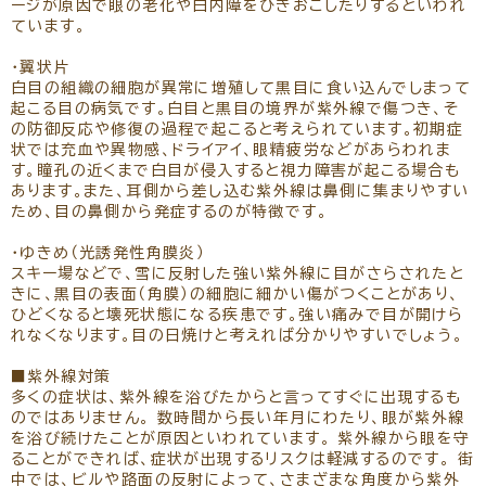
ージが原因で眼の老化や白内障をひきおこしたりするといわれ
ています。
・翼状片
白目の組織の細胞が異常に増殖して黒目に食い込んでしまって
起こる目の病気です。白目と黒目の境界が紫外線で傷つき、そ
の防御反応や修復の過程で起こると考えられています。初期症
状では充血や異物感、ドライアイ、眼精疲労などがあらわれま
す。瞳孔の近くまで白目が侵入すると視力障害が起こる場合も
あります。また、耳側から差し込む紫外線は鼻側に集まりやすい
ため、目の鼻側から発症するのが特徴です。
・ゆきめ（光誘発性角膜炎）
スキー場などで、雪に反射した強い紫外線に目がさらされたと
きに、黒目の表面（角膜）の細胞に細かい傷がつくことがあり、
ひどくなると壊死状態になる疾患です。強い痛みで目が開けら
れなくなります。目の日焼けと考えれば分かりやすいでしょう。
■紫外線対策
多くの症状は、紫外線を浴びたからと言ってすぐに出現するも
のではありません。 数時間から長い年月にわたり、眼が紫外線
を浴び続けたことが原因といわれています。 紫外線から眼を守
ることができれば、症状が出現するリスクは軽減するのです。 街
中では、ビルや路面の反射によって、さまざまな角度から紫外