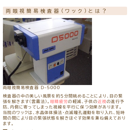
リクルート
パンフレットのダウンロード
両眼視簡易検査器（ワック）とは？
両眼視簡易検査器 D-5000
検査器の中の美しい風景を約５分間眺めることにより、目の緊
張を解きます（雲霧法）。
眼精疲労
の軽減、子供の
近視
の進行予
防、内側に寄ってしまった視線を平行に保つ効果があります。
当院のワックは、水晶体体操法・点滅瞳孔運動を取り入れ、短時
間の間により目の緊張状態を解きほぐす効果を兼ね備えており
ます。