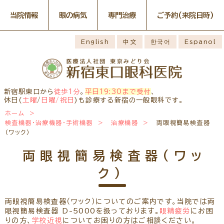
当院情報
眼の病気
専門治療
ご予約
(来院日時)
眼の病気
専門治療
WEB予約(来院日時の設定)
感染症予防のための衛生環境
最新情報
English
中文
한국어
Espanol
整備の取り組み
病名から探す
一般外来予約
症状から探す
網膜・硝子体疾患専門治療ペ
小児眼科専門治療を予約
小児眼科専門治療ぺージ
ージ
医師のご紹介
構造から探す
コンタクトレンズ診療を予約
白内障専門治療を予約
ごあいさつ
ドライアイ専門治療ページ
当院勤務医師のご紹介
緑内障専門治療ページ
白内障手術公開講座を予約
網膜・硝子体専門治療を予約
お薬の使用方法
院内の様子・設備
黄斑疾患専門治療ページ
ぶどう膜炎専門治療ページ
ドライアイ専門治療を予約
黄斑専門治療を予約
新宿駅東口から
徒歩1分
。
平日19:30まで受付
、
主な眼科疾患
院内の様子
検査・治療・手術機器
角膜疾患専門治療ページ
花粉症総合ページ
休日(
土曜
/
日曜/祝日
)も診療する新宿の一般眼科です。
緑内障専門治療を予約
ぶどう膜専門治療を予約
糖尿病性網膜症
緑内障
網膜硝子体疾患
診療のご案内
ホーム
予約をキャンセルする
抗VEGF抗体療法
ボツリヌス療法
アレルギー性結膜
診察時間・診療内容
担当医予定表
検査機器・治療機器・手術機器
治療機器
両眼視簡易検査器
ドライアイ
眼精疲労
炎
学校近視のご案内
（ワック）
ご予約方法
当院へお越しになる方へのお
診察の流れ
ものもらい
花粉症
白内障
日帰り白内障手術
願い
両眼視簡易検査器（ワッ
コンタクトレンズ
白内障手術をおすすめする理
問診票ダウンロード
手術担当医のご紹介
診療
由
ク）
アクセス
コンタクトレンズ診療
当院へのアクセス
学校近視について
しばらく眼科受診していない
コンタクトレンズの種類と特徴
方へ
メールマガジン
よくある質問
両眼視簡易検査器（ワック）についてのご案内です。当院では両
眼視簡易検査器 D-5000を扱っております。
眼精疲労
にお困
初めてコンタクトレンズを使う
診療報酬に関する院内掲示
リンク
コンタクトレンズトラブル
りの方、
学校近視
についてお困りの方はご相談ください。
方へ