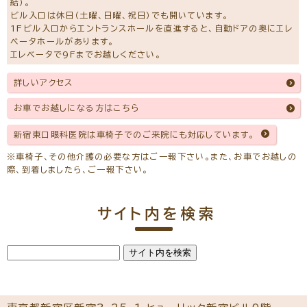
結）。
平成12年 日本眼科学会眼科専門医取得
ビル入口は休日（土曜、日曜、祝日）でも開いています。
平成14年 聖母病院眼科医長
1Fビル入口からエントランスホールを直進すると、自動ドアの奥にエレ
平成15年 医学博士取得
平成27年 社会福祉法人 聖母会 聖母病院退職
ベータホールがあります。
令和2年4月～ 新宿東口眼科医院 常勤医師就任
エレベータで9Fまでお越しください。
主な論文
詳しいアクセス
眼科臨床医報 第91巻 第４号（１９９７年４月）学校における
眼外傷の後遺症について
眼科臨床医報 第99巻 第5号（2005年5月）白内障術後に
お車でお越しになる方はこちら
周期性が消失した周期性上下斜視の１例
帝京医学雑誌 第２６巻 第３号（２００３年５月）間歇性外斜視
新宿東口眼科医院は車椅子でのご来院にも対応しています。
に対する遮蔽試験における眼球運動の定量的解析
※初めての方でもご予約可能です。
※車椅子、その他介護の必要な方はご一報下さい。また、お車でお越しの
際、到着しましたら、ご一報下さい。
一般外来予約をする
ドライアイ専門治療予約をする
サイト内を検索
小児眼科専門治療予約をする
コンタクトレンズ診療予約をする
新宿東口眼科医院の全ての医師の経歴はこちら