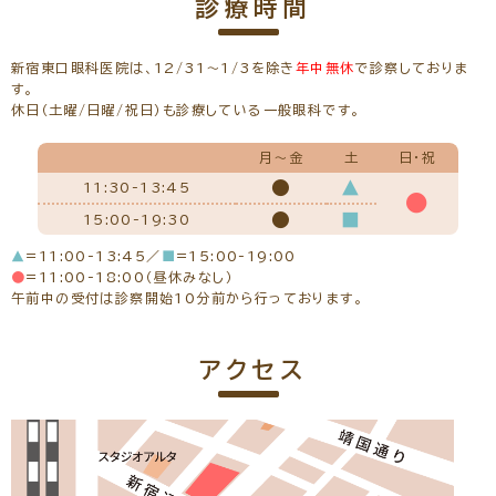
診療時間
学会、日本眼科手術学会
経歴
平成13年 熊本大学医学部卒
新宿東口眼科医院は、12/31～1/3を除き
年中無休
で診察しておりま
平成14年 京都大学医学部 眼科学教室入局
す。
平成14年 島田市立島田市民病院 勤務
休日（土曜/日曜/祝日）も診療している一般眼科です。
平成20年 高松赤十字病院 勤務
平成22年 公益財団法人田附興風会 北野病院 勤務
平成26年10月～新宿東口眼科医院 勤務
月～金
土
日・祝
平成27年9月 新宿東口眼科医院 院長 就任
●
▲
11:30-13:45
掲載インタビュー
●
●
■
15:00-19:30
▲
=11:00-13:45／
■
=15:00-19:00
●
=11:00-18:00（昼休みなし）
※初めての方でもご予約可能です。
午前中の受付は診察開始10分前から行っております。
一般外来予約をする
アクセス
網膜・硝子体専門治療予約をする
黄斑疾患専門治療予約をする
緑内障専門治療予約をする