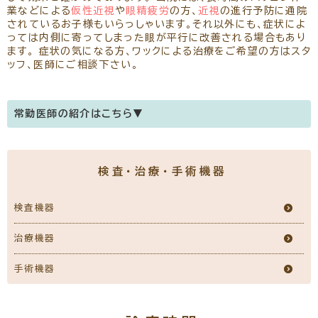
業などによる
仮性近視
や
眼精疲労
の方、
近視
の進行予防に通院
されているお子様もいらっしゃいます。それ以外にも、症状によ
っては内側に寄ってしまった眼が平行に改善される場合もあり
ます。 症状の気になる方、ワックによる治療をご希望の方はスタ
ッフ、医師にご相談下さい。
常勤医師の紹介はこちら▼
医師のご紹介
検査・治療・手術機器
新川 恭浩
(日本眼科学会認定 眼科専門医)
院長
検査機器
治療機器
手術機器
所属学会
日本眼科学会、日本白内障屈折矯正手術学会、日本網膜硝子体