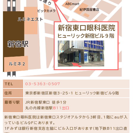
白内障専門治療予約をする
コンタクトレンズ診療予約をする
新川医師の池袋の専門治療を予約する
長谷川 二三代
(日本眼科学会認定 眼科専門医)
常勤
TEL
03-5363-0507
所属学会
住所
東京都新宿区新宿3-25-1 ヒューリック新宿ビル9階
日本眼科学会、日本弱視斜視学会、日本神経眼科学会
最寄り駅
JR新宿駅東口 徒歩1分
経歴
丸の内線新宿駅
B11出口
平成4年 帝京大学医学部卒業
帝京大学医学部麻酔科学教室入局
新宿東口眼科医院は新宿東口スタジオアルタから3軒目、1階にauが入
平成6年 東京警察病院麻酔科派遣勤務・麻酔標榜医取得
っているビル9Fにあります。
平成7年 帝京大学医学部眼科学教室入局
1Fみずほ銀行新宿支店左脇にビル入口があります（地下鉄B11出口直
平成9年 社会福祉法人 聖母会 聖母病院派遣勤務