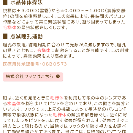
水晶体体操法
視標は＋3.00D（雲霧）から±0.00D～－1.00D（調節安静
位）の間を前後移動します。この効果により、長時間のパソコン
作業などによって常に緊張状態にあり、凝り固まってしまった
毛様体
の緊張状態をほぐします。
点滅瞳孔運動
瞳孔の散瞳、縮瞳周期に合わせて光源が点滅しますので、瞳孔
の動きとともに、
毛様体
に刺激を与ることが可能です。この刺激
によって、霧雲効果をより高めます。
医療用具承認番号：08B0573
株式会社ワックはこちら
眼は、近くを見るときに
毛様体
を利用して眼の中のレンズであ
る
水晶体
を膨らませてピントを合わせており、この働きを調節と
いいます。ワックでは、上記の機能によって長時間のパソコン作
業等で緊張状態になった
毛様体
の緊張を解きほぐし、近くに寄
ってしまったピントを元に戻す効果が得られます。効果はすぐに
視力として現れるので、当院ではワックの前後で視力をお調べ
して効果を確かめております。 当院には、長時間のパソコン作