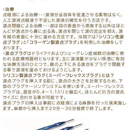
・治療
点眼液による治療・・・涙液分泌自体を促進させる薬物はなく、
人工涙液点眼液で不足した涙液の補充を行う方法です。
涙点閉鎖による治療・・・涙は目の表面から蒸発する以外はほと
んどが涙点から鼻に出る為、涙点を閉じて涙の流出を抑え、涙
を眼の表面に十分に溜める方法です。 当院では「
シリコン性涙
点プラグ
」と「
コラーゲン製涙点プラグ
」を利用した治療をして
おります。
・涙点プラグ
はドライアイおよびシェーグレン症候群の治療に使
われる医療用器材となります。主に涙液量が少ない疾患に有効
な治療方法のひとつで、瞼の上下にある涙点をプラグで閉鎖す
る事で涙液を溜めておけるようにします。
シリコン製涙点プラグ(スーパーフレックスプラグ)とは？
涙点プラグを挿入する前に、涙点の大きさを計測するため、下
部のプラグケージングシステムを使います。スーパーフレックス
プラグは、直径が0.4～1.1ミリと幅広く、ほとんどの方の涙点
サイズに合わせる事が可能です。
涙点プラグの挿入は事前に点眼液による麻酔を行った後実施し
ます。麻酔から挿入まで20分～30分程度で終了します。