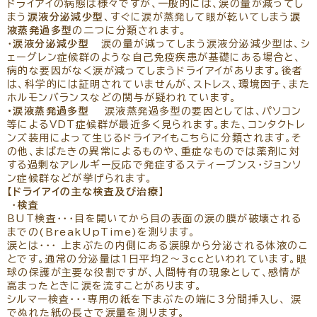
ドライアイの病態は様々ですが、一般的には、涙の量が減ってし
まう
涙液分泌減少型
、すぐに涙が蒸発して眼が乾いてしまう
涙
液蒸発過多型
の二つに分類されます。
・
涙液分泌減少型
涙の量が減ってしまう涙液分泌減少型は、シ
ェーグレン症候群のような自己免疫疾患が基礎にある場合と、
病的な要因がなく涙が減ってしまうドライアイがあります。後者
は、科学的には証明されていませんが、ストレス、環境因子、また
ホルモンバランスなどの関与が疑われています。
・涙液蒸発過多型
涙液蒸発過多型の要因としては、パソコン
等によるVDT症候群が最近多く見られます。また、コンタクトレ
ンズ装用によって生じるドライアイもこちらに分類されます。そ
の他、まばたきの異常によるものや、重症なものでは薬剤に対
する過剰なアレルギー反応で発症するスティーブンス・ジョンソ
ン症候群などが挙げられます。
【ドライアイの主な検査及び治療
】
・
検査
BUT検査・・・目を開いてから目の表面の涙の膜が破壊される
までの(BreakUpTime)を測ります。
涙とは・・・ 上まぶたの内側にある涙腺から分泌される体液のこ
とです。通常の分泌量は1日平均2～3ccといわれています。眼
球の保護が主要な役割ですが、人間特有の現象として、感情が
高まったときに涙を流すことがあります。
シルマー検査・・・専用の紙を下まぶたの端に3分間挿入し、 涙
でぬれた紙の長さで涙量を測ります。