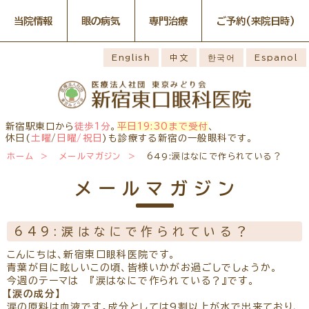
当院情報
眼の病気
専門治療
ご予約
(来院日時)
眼の病気
専門治療
WEB予約(来院日時の設定)
感染症予防のための衛生環境
最新情報
English
中文
한국어
Espanol
整備の取り組み
病名から探す
一般外来予約
症状から探す
網膜・硝子体疾患専門治療ペ
小児眼科専門治療を予約
小児眼科専門治療ぺージ
ージ
医師のご紹介
構造から探す
コンタクトレンズ診療を予約
白内障専門治療を予約
ごあいさつ
ドライアイ専門治療ページ
当院勤務医師のご紹介
緑内障専門治療ページ
白内障手術公開講座を予約
網膜・硝子体専門治療を予約
お薬の使用方法
院内の様子・設備
黄斑疾患専門治療ページ
ぶどう膜炎専門治療ページ
ドライアイ専門治療を予約
黄斑専門治療を予約
新宿駅東口から
徒歩1分
。
平日19:30まで受付
、
主な眼科疾患
院内の様子
検査・治療・手術機器
角膜疾患専門治療ページ
花粉症総合ページ
休日(
土曜
/
日曜/祝日
)も診療する新宿の一般眼科です。
緑内障専門治療を予約
ぶどう膜専門治療を予約
糖尿病性網膜症
緑内障
網膜硝子体疾患
診療のご案内
ホーム
メールマガジン
649:涙はなにで作られている？
予約をキャンセルする
抗VEGF抗体療法
ボツリヌス療法
アレルギー性結膜
診察時間・診療内容
担当医予定表
ドライアイ
眼精疲労
炎
学校近視のご案内
メールマガジン
ご予約方法
当院へお越しになる方へのお
診察の流れ
ものもらい
花粉症
白内障
日帰り白内障手術
願い
コンタクトレンズ
白内障手術をおすすめする理
問診票ダウンロード
手術担当医のご紹介
診療
由
649:涙はなにで作られている？
アクセス
コンタクトレンズ診療
当院へのアクセス
学校近視について
こんにちは、新宿東口眼科医院です。
しばらく眼科受診していない
青葉が目に眩しいこの頃、皆様いかがお過ごしでしょうか。
コンタクトレンズの種類と特徴
方へ
メールマガジン
よくある質問
今週のテーマは 『涙はなにで作られている？』です。
初めてコンタクトレンズを使う
【涙の成分】
診療報酬に関する院内掲示
リンク
コンタクトレンズトラブル
方へ
涙の原料は血液です。成分としては9割以上が水で出来ており、