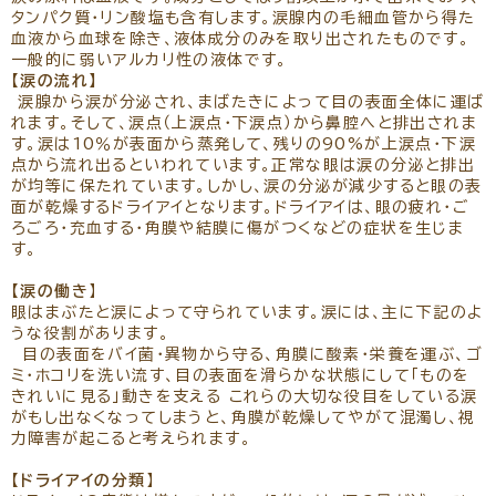
リクルート
パンフレットのダウンロード
タンパク質・リン酸塩も含有します。涙腺内の毛細血管から得た
血液から血球を除き、液体成分のみを取り出されたものです。
一般的に弱いアルカリ性の液体です。
【涙の流れ】
涙腺から涙が分泌され、まばたきによって目の表面全体に運ば
れます。そして、涙点（上涙点・下涙点）から鼻腔へと排出されま
す。涙は10％が表面から蒸発して、残りの90%が上涙点・下涙
点から流れ出るといわれています。正常な眼は涙の分泌と排出
が均等に保たれています。しかし、涙の分泌が減少すると眼の表
面が乾燥するドライアイとなります。ドライアイは、眼の疲れ・ご
ろごろ・充血する・角膜や結膜に傷がつくなどの症状を生じま
す。
【涙の働き
】
眼はまぶたと涙によって守られています。涙には、主に下記のよ
うな役割があります。
目の表面をバイ菌・異物から守る、角膜に酸素・栄養を運ぶ、ゴ
ミ・ホコリを洗い流す、目の表面を滑らかな状態にして「ものを
きれいに見る」動きを支える これらの大切な役目をしている涙
がもし出なくなってしまうと、角膜が乾燥してやがて混濁し、視
力障害が起こると考えられます。
【ドライアイの分類
】