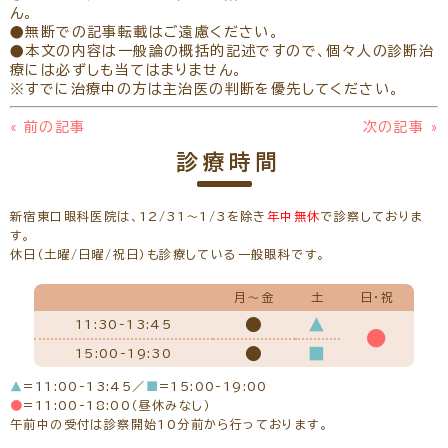
ん。
●無断での記事転載はご遠慮ください。
●本文の内容は一般論の概括的記述ですので、個々人の診断治
療には必ずしも当てはまりません。
※すでに治療中の方は主治医の判断を優先してください。
«
前の記事
次の記事
»
診療時間
新宿東口眼科医院は、12/31～1/3を除き
年中無休
で診察しておりま
す。
休日（土曜/日曜/祝日）も診療している一般眼科です。
月～金
土
日・祝
●
▲
11:30-13:45
●
●
■
15:00-19:30
▲
=11:00-13:45／
■
=15:00-19:00
●
=11:00-18:00（昼休みなし）
午前中の受付は診察開始10分前から行っております。