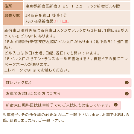
住所
東京都新宿区新宿3-25-1 ヒューリック新宿ビル9階
最寄り駅
JR新宿駅東口 徒歩1分
丸の内線新宿駅
B11出口
新宿東口眼科医院は新宿東口スタジオアルタから3軒目、1階にauが入
っているビル9Fにあります。
1Fみずほ銀行新宿支店左脇にビル入口があります（地下鉄B11出口直
結）。
ビル入口は休日（土曜、日曜、祝日）でも開いています。
1Fビル入口からエントランスホールを直進すると、自動ドアの奥にエレ
ベータホールがあります。
エレベータで9Fまでお越しください。
詳しいアクセス
お車でお越しになる方はこちら
新宿東口眼科医院は車椅子でのご来院にも対応しています。
※車椅子、その他介護の必要な方はご一報下さい。また、お車でお越しの
際、到着しましたら、ご一報下さい。